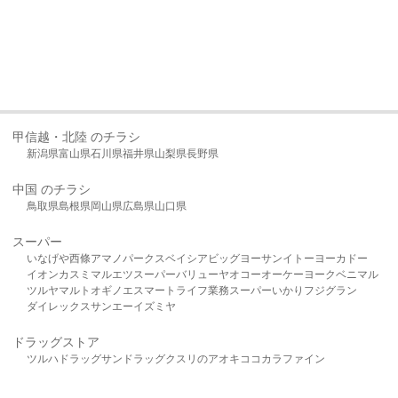
甲信越・北陸 のチラシ
新潟県
富山県
石川県
福井県
山梨県
長野県
中国 のチラシ
鳥取県
島根県
岡山県
広島県
山口県
スーパー
いなげや
西條
アマノパークス
ベイシア
ビッグヨーサン
イトーヨーカドー
イオン
カスミ
マルエツ
スーパーバリュー
ヤオコー
オーケー
ヨークベニマル
ツルヤ
マルト
オギノ
エスマート
ライフ
業務スーパー
いかり
フジグラン
ダイレックス
サンエー
イズミヤ
ドラッグストア
ツルハドラッグ
サンドラッグ
クスリのアオキ
ココカラファイン