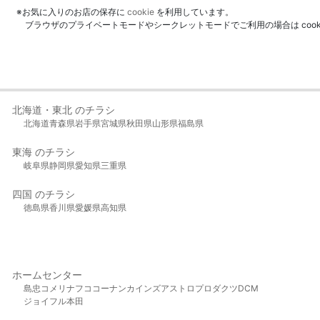
※お気に入りのお店の保存に
cookie
を利用しています。
ブラウザのプライベートモードやシークレットモードでご利用の場合は coo
北海道・東北 のチラシ
北海道
青森県
岩手県
宮城県
秋田県
山形県
福島県
東海 のチラシ
岐阜県
静岡県
愛知県
三重県
四国 のチラシ
徳島県
香川県
愛媛県
高知県
ホームセンター
島忠
コメリ
ナフコ
コーナン
カインズ
アストロプロダクツ
DCM
ジョイフル本田