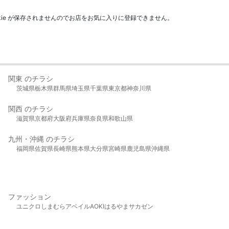
kie が保存されませんのでお店をお気に入りに登録できません。
関東 のチラシ
茨城県
栃木県
群馬県
埼玉県
千葉県
東京都
神奈川県
関西 のチラシ
滋賀県
京都府
大阪府
兵庫県
奈良県
和歌山県
九州・沖縄 のチラシ
福岡県
佐賀県
長崎県
熊本県
大分県
宮崎県
鹿児島県
沖縄県
ファッション
ユニクロ
しまむら
アベイル
AOKI
はるやま
サカゼン