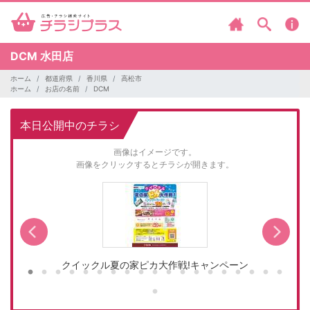
DCM
水田店
ホーム
都道府県
香川県
高松市
ホーム
お店の名前
DCM
本日公開中のチラシ
画像はイメージです。
画像をクリックするとチラシが開きます。
クイックル夏の家ピカ大作戦!キャンペーン