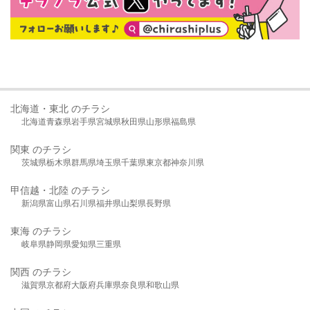
北海道・東北 のチラシ
北海道
青森県
岩手県
宮城県
秋田県
山形県
福島県
関東 のチラシ
茨城県
栃木県
群馬県
埼玉県
千葉県
東京都
神奈川県
甲信越・北陸 のチラシ
新潟県
富山県
石川県
福井県
山梨県
長野県
東海 のチラシ
岐阜県
静岡県
愛知県
三重県
関西 のチラシ
滋賀県
京都府
大阪府
兵庫県
奈良県
和歌山県