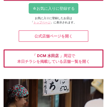
お気に入りに登録したお店は
「
トップページ
」に表示されます。
公式店舗ページを開く
「
DCM
水田店
」周辺で
本日チラシを掲載している店舗一覧を開く