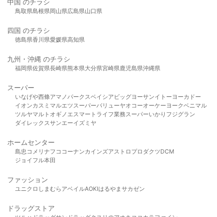
中国 のチラシ
鳥取県
島根県
岡山県
広島県
山口県
四国 のチラシ
徳島県
香川県
愛媛県
高知県
九州・沖縄 のチラシ
福岡県
佐賀県
長崎県
熊本県
大分県
宮崎県
鹿児島県
沖縄県
スーパー
いなげや
西條
アマノパークス
ベイシア
ビッグヨーサン
イトーヨーカドー
イオン
カスミ
マルエツ
スーパーバリュー
ヤオコー
オーケー
ヨークベニマル
ツルヤ
マルト
オギノ
エスマート
ライフ
業務スーパー
いかり
フジグラン
ダイレックス
サンエー
イズミヤ
ホームセンター
島忠
コメリ
ナフコ
コーナン
カインズ
アストロプロダクツ
DCM
ジョイフル本田
ファッション
ユニクロ
しまむら
アベイル
AOKI
はるやま
サカゼン
ドラッグストア