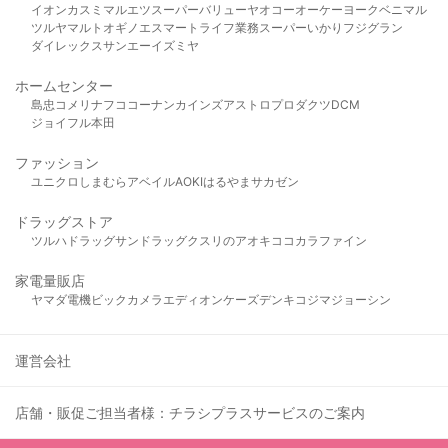
イオン
カスミ
マルエツ
スーパーバリュー
ヤオコー
オーケー
ヨークベニマル
ツルヤ
マルト
オギノ
エスマート
ライフ
業務スーパー
いかり
フジグラン
ダイレックス
サンエー
イズミヤ
ホームセンター
島忠
コメリ
ナフコ
コーナン
カインズ
アストロプロダクツ
DCM
ジョイフル本田
ファッション
ユニクロ
しまむら
アベイル
AOKI
はるやま
サカゼン
ドラッグストア
ツルハドラッグ
サンドラッグ
クスリのアオキ
ココカラファイン
家電量販店
ヤマダ電機
ビックカメラ
エディオン
ケーズデンキ
コジマ
ジョーシン
運営会社
店舗・販促ご担当者様：チラシプラスサービスのご案内