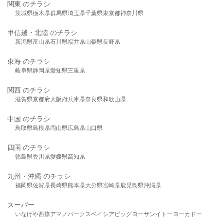
関東 のチラシ
茨城県
栃木県
群馬県
埼玉県
千葉県
東京都
神奈川県
甲信越・北陸 のチラシ
新潟県
富山県
石川県
福井県
山梨県
長野県
東海 のチラシ
岐阜県
静岡県
愛知県
三重県
関西 のチラシ
滋賀県
京都府
大阪府
兵庫県
奈良県
和歌山県
中国 のチラシ
鳥取県
島根県
岡山県
広島県
山口県
四国 のチラシ
徳島県
香川県
愛媛県
高知県
九州・沖縄 のチラシ
福岡県
佐賀県
長崎県
熊本県
大分県
宮崎県
鹿児島県
沖縄県
スーパー
いなげや
西條
アマノパークス
ベイシア
ビッグヨーサン
イトーヨーカドー