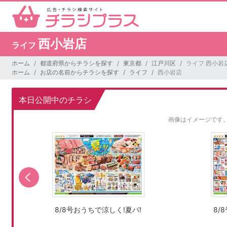
西小岩店
ライフ
ホーム
都道府県からチラシを探す
東京都
江戸川区
ライフ 西小岩
ホーム
お店の名前からチラシを探す
ライフ
西小岩店
本日公開中のチラシ
画像はイメージです
8/8号おうちで涼しく!夏パ!
8/