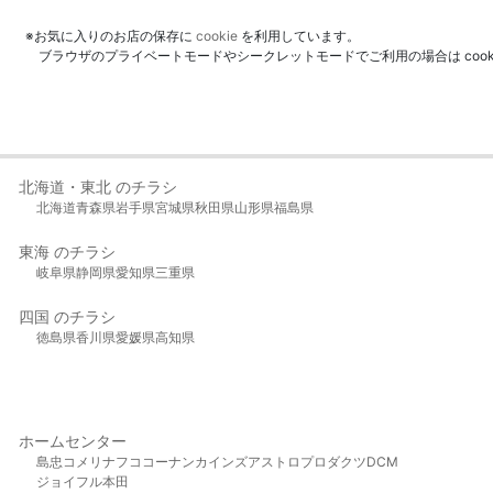
※お気に入りのお店の保存に
cookie
を利用しています。
ブラウザのプライベートモードやシークレットモードでご利用の場合は coo
北海道・東北 のチラシ
北海道
青森県
岩手県
宮城県
秋田県
山形県
福島県
東海 のチラシ
岐阜県
静岡県
愛知県
三重県
四国 のチラシ
徳島県
香川県
愛媛県
高知県
ホームセンター
島忠
コメリ
ナフコ
コーナン
カインズ
アストロプロダクツ
DCM
ジョイフル本田