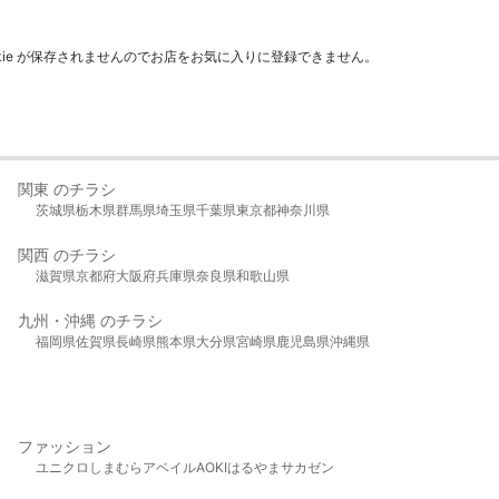
kie が保存されませんのでお店をお気に入りに登録できません。
関東 のチラシ
茨城県
栃木県
群馬県
埼玉県
千葉県
東京都
神奈川県
関西 のチラシ
滋賀県
京都府
大阪府
兵庫県
奈良県
和歌山県
九州・沖縄 のチラシ
福岡県
佐賀県
長崎県
熊本県
大分県
宮崎県
鹿児島県
沖縄県
ファッション
ユニクロ
しまむら
アベイル
AOKI
はるやま
サカゼン