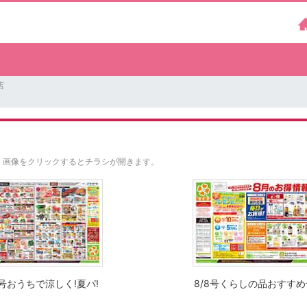
店
。
画像をクリックするとチラシが開きます。
8号おうちで涼しく!夏パ!
8/8号くらしの品おすすめ