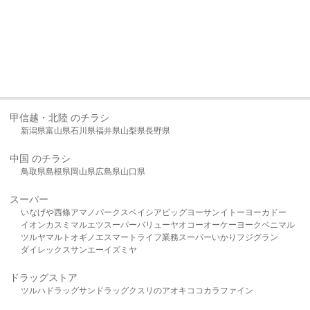
甲信越・北陸 のチラシ
新潟県
富山県
石川県
福井県
山梨県
長野県
中国 のチラシ
鳥取県
島根県
岡山県
広島県
山口県
スーパー
いなげや
西條
アマノパークス
ベイシア
ビッグヨーサン
イトーヨーカドー
イオン
カスミ
マルエツ
スーパーバリュー
ヤオコー
オーケー
ヨークベニマル
ツルヤ
マルト
オギノ
エスマート
ライフ
業務スーパー
いかり
フジグラン
ダイレックス
サンエー
イズミヤ
ドラッグストア
ツルハドラッグ
サンドラッグ
クスリのアオキ
ココカラファイン