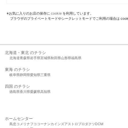
※お気に入りのお店の保存に
cookie
を利用しています。
ブラウザのプライベートモードやシークレットモードでご利用の場合は coo
北海道・東北 のチラシ
北海道
青森県
岩手県
宮城県
秋田県
山形県
福島県
東海 のチラシ
岐阜県
静岡県
愛知県
三重県
四国 のチラシ
徳島県
香川県
愛媛県
高知県
ホームセンター
島忠
コメリ
ナフコ
コーナン
カインズ
アストロプロダクツ
DCM