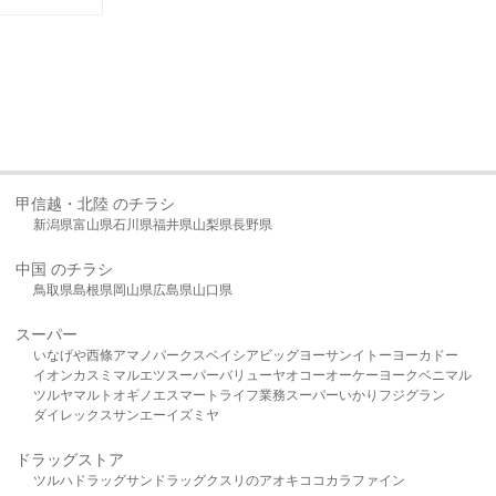
甲信越・北陸 のチラシ
新潟県
富山県
石川県
福井県
山梨県
長野県
中国 のチラシ
鳥取県
島根県
岡山県
広島県
山口県
スーパー
いなげや
西條
アマノパークス
ベイシア
ビッグヨーサン
イトーヨーカドー
イオン
カスミ
マルエツ
スーパーバリュー
ヤオコー
オーケー
ヨークベニマル
ツルヤ
マルト
オギノ
エスマート
ライフ
業務スーパー
いかり
フジグラン
ダイレックス
サンエー
イズミヤ
ドラッグストア
ツルハドラッグ
サンドラッグ
クスリのアオキ
ココカラファイン