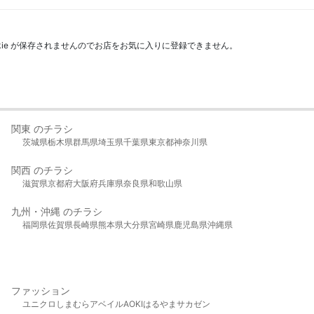
kie が保存されませんのでお店をお気に入りに登録できません。
関東 のチラシ
茨城県
栃木県
群馬県
埼玉県
千葉県
東京都
神奈川県
関西 のチラシ
滋賀県
京都府
大阪府
兵庫県
奈良県
和歌山県
九州・沖縄 のチラシ
福岡県
佐賀県
長崎県
熊本県
大分県
宮崎県
鹿児島県
沖縄県
ファッション
ユニクロ
しまむら
アベイル
AOKI
はるやま
サカゼン