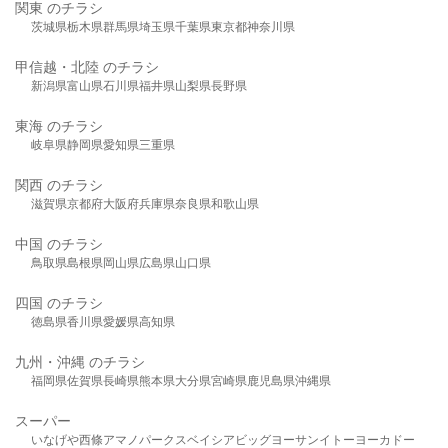
関東 のチラシ
茨城県
栃木県
群馬県
埼玉県
千葉県
東京都
神奈川県
甲信越・北陸 のチラシ
新潟県
富山県
石川県
福井県
山梨県
長野県
東海 のチラシ
岐阜県
静岡県
愛知県
三重県
関西 のチラシ
滋賀県
京都府
大阪府
兵庫県
奈良県
和歌山県
中国 のチラシ
鳥取県
島根県
岡山県
広島県
山口県
四国 のチラシ
徳島県
香川県
愛媛県
高知県
九州・沖縄 のチラシ
福岡県
佐賀県
長崎県
熊本県
大分県
宮崎県
鹿児島県
沖縄県
スーパー
いなげや
西條
アマノパークス
ベイシア
ビッグヨーサン
イトーヨーカドー