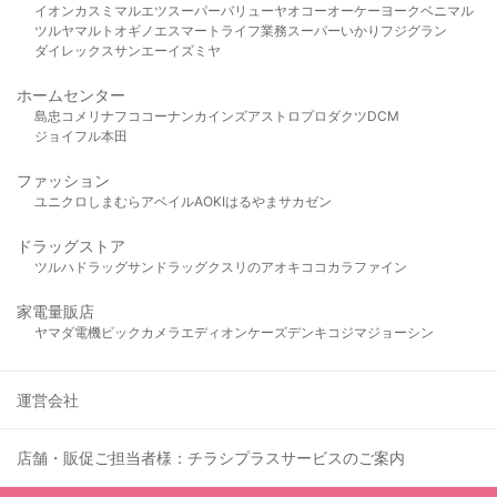
イオン
カスミ
マルエツ
スーパーバリュー
ヤオコー
オーケー
ヨークベニマル
ツルヤ
マルト
オギノ
エスマート
ライフ
業務スーパー
いかり
フジグラン
ダイレックス
サンエー
イズミヤ
ホームセンター
島忠
コメリ
ナフコ
コーナン
カインズ
アストロプロダクツ
DCM
ジョイフル本田
ファッション
ユニクロ
しまむら
アベイル
AOKI
はるやま
サカゼン
ドラッグストア
ツルハドラッグ
サンドラッグ
クスリのアオキ
ココカラファイン
家電量販店
ヤマダ電機
ビックカメラ
エディオン
ケーズデンキ
コジマ
ジョーシン
運営会社
店舗・販促ご担当者様：チラシプラスサービスのご案内