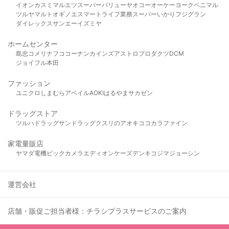
イオン
カスミ
マルエツ
スーパーバリュー
ヤオコー
オーケー
ヨークベニマル
ツルヤ
マルト
オギノ
エスマート
ライフ
業務スーパー
いかり
フジグラン
ダイレックス
サンエー
イズミヤ
ホームセンター
島忠
コメリ
ナフコ
コーナン
カインズ
アストロプロダクツ
DCM
ジョイフル本田
ファッション
ユニクロ
しまむら
アベイル
AOKI
はるやま
サカゼン
ドラッグストア
ツルハドラッグ
サンドラッグ
クスリのアオキ
ココカラファイン
家電量販店
ヤマダ電機
ビックカメラ
エディオン
ケーズデンキ
コジマ
ジョーシン
運営会社
店舗・販促ご担当者様：チラシプラスサービスのご案内