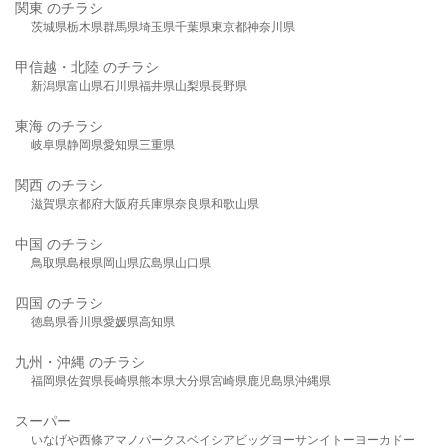
関東 のチラシ
茨城県
栃木県
群馬県
埼玉県
千葉県
東京都
神奈川県
甲信越・北陸 のチラシ
新潟県
富山県
石川県
福井県
山梨県
長野県
東海 のチラシ
岐阜県
静岡県
愛知県
三重県
関西 のチラシ
滋賀県
京都府
大阪府
兵庫県
奈良県
和歌山県
中国 のチラシ
鳥取県
島根県
岡山県
広島県
山口県
四国 のチラシ
徳島県
香川県
愛媛県
高知県
九州・沖縄 のチラシ
福岡県
佐賀県
長崎県
熊本県
大分県
宮崎県
鹿児島県
沖縄県
スーパー
いなげや
西條
アマノパークス
ベイシア
ビッグヨーサン
イトーヨーカドー