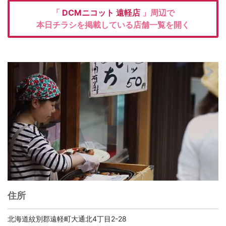
「
DCMニコット
遠軽店
」周辺で
本日チラシを掲載している店舗一覧を開く
住所
北海道紋別郡遠軽町大通北4丁目2-28