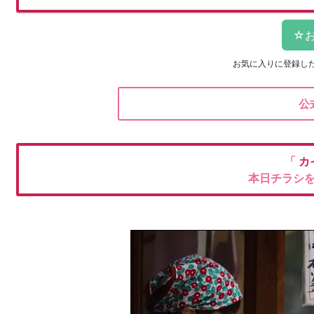
お気に入りに登録し
公
「
カ
本日チラシ