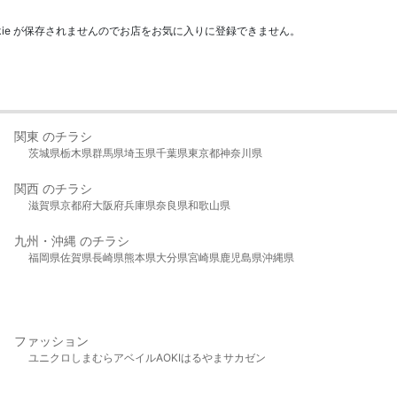
kie が保存されませんのでお店をお気に入りに登録できません。
関東 のチラシ
茨城県
栃木県
群馬県
埼玉県
千葉県
東京都
神奈川県
関西 のチラシ
滋賀県
京都府
大阪府
兵庫県
奈良県
和歌山県
九州・沖縄 のチラシ
福岡県
佐賀県
長崎県
熊本県
大分県
宮崎県
鹿児島県
沖縄県
ファッション
ユニクロ
しまむら
アベイル
AOKI
はるやま
サカゼン