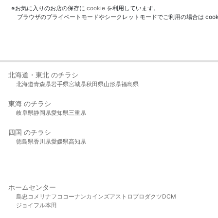
※お気に入りのお店の保存に
cookie
を利用しています。
ブラウザのプライベートモードやシークレットモードでご利用の場合は coo
北海道・東北 のチラシ
北海道
青森県
岩手県
宮城県
秋田県
山形県
福島県
東海 のチラシ
岐阜県
静岡県
愛知県
三重県
四国 のチラシ
徳島県
香川県
愛媛県
高知県
ホームセンター
島忠
コメリ
ナフコ
コーナン
カインズ
アストロプロダクツ
DCM
ジョイフル本田