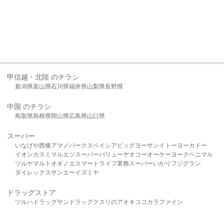
甲信越・北陸 のチラシ
新潟県
富山県
石川県
福井県
山梨県
長野県
中国 のチラシ
鳥取県
島根県
岡山県
広島県
山口県
スーパー
いなげや
西條
アマノパークス
ベイシア
ビッグヨーサン
イトーヨーカドー
イオン
カスミ
マルエツ
スーパーバリュー
ヤオコー
オーケー
ヨークベニマル
ツルヤ
マルト
オギノ
エスマート
ライフ
業務スーパー
いかり
フジグラン
ダイレックス
サンエー
イズミヤ
ドラッグストア
ツルハドラッグ
サンドラッグ
クスリのアオキ
ココカラファイン