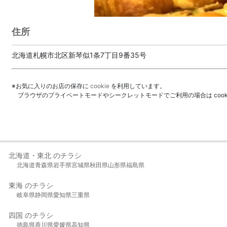
住所
北海道札幌市北区新琴似1条7丁目9番35号
※お気に入りのお店の保存に
cookie
を利用しています。
ブラウザのプライベートモードやシークレットモードでご利用の場合は coo
北海道・東北 のチラシ
北海道
青森県
岩手県
宮城県
秋田県
山形県
福島県
東海 のチラシ
岐阜県
静岡県
愛知県
三重県
四国 のチラシ
徳島県
香川県
愛媛県
高知県