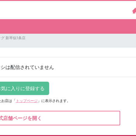
グ 新琴似1条店
ラシは配信されていません
たお店は
「
トップページ
」に表示されます。
式店舗ページを開く