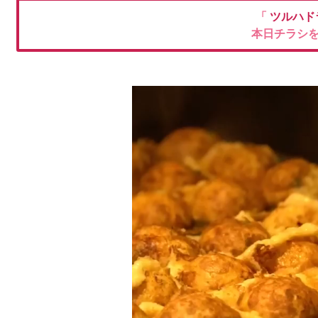
「
ツルハド
本日チラシ