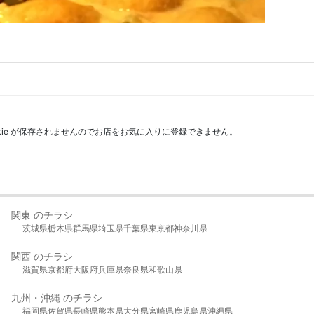
kie が保存されませんのでお店をお気に入りに登録できません。
関東 のチラシ
茨城県
栃木県
群馬県
埼玉県
千葉県
東京都
神奈川県
関西 のチラシ
滋賀県
京都府
大阪府
兵庫県
奈良県
和歌山県
九州・沖縄 のチラシ
福岡県
佐賀県
長崎県
熊本県
大分県
宮崎県
鹿児島県
沖縄県