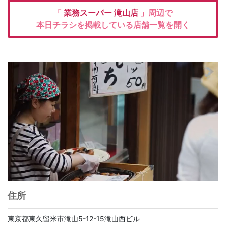
「
業務スーパー
滝山店
」周辺で
本日チラシを掲載している店舗一覧を開く
住所
東京都東久留米市滝山5-12-15滝山西ビル