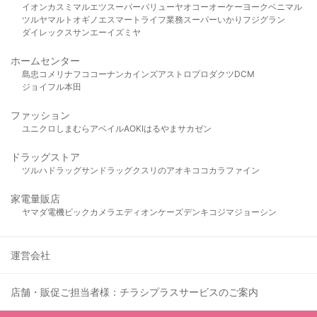
イオン
カスミ
マルエツ
スーパーバリュー
ヤオコー
オーケー
ヨークベニマル
ツルヤ
マルト
オギノ
エスマート
ライフ
業務スーパー
いかり
フジグラン
ダイレックス
サンエー
イズミヤ
ホームセンター
島忠
コメリ
ナフコ
コーナン
カインズ
アストロプロダクツ
DCM
ジョイフル本田
ファッション
ユニクロ
しまむら
アベイル
AOKI
はるやま
サカゼン
ドラッグストア
ツルハドラッグ
サンドラッグ
クスリのアオキ
ココカラファイン
家電量販店
ヤマダ電機
ビックカメラ
エディオン
ケーズデンキ
コジマ
ジョーシン
運営会社
店舗・販促ご担当者様：チラシプラスサービスのご案内