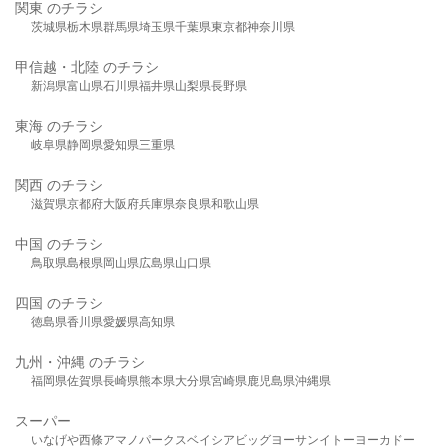
関東 のチラシ
茨城県
栃木県
群馬県
埼玉県
千葉県
東京都
神奈川県
甲信越・北陸 のチラシ
新潟県
富山県
石川県
福井県
山梨県
長野県
東海 のチラシ
岐阜県
静岡県
愛知県
三重県
関西 のチラシ
滋賀県
京都府
大阪府
兵庫県
奈良県
和歌山県
中国 のチラシ
鳥取県
島根県
岡山県
広島県
山口県
四国 のチラシ
徳島県
香川県
愛媛県
高知県
九州・沖縄 のチラシ
福岡県
佐賀県
長崎県
熊本県
大分県
宮崎県
鹿児島県
沖縄県
スーパー
いなげや
西條
アマノパークス
ベイシア
ビッグヨーサン
イトーヨーカドー