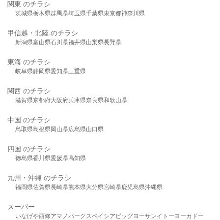
関東 のチラシ
茨城県
栃木県
群馬県
埼玉県
千葉県
東京都
神奈川県
甲信越・北陸 のチラシ
新潟県
富山県
石川県
福井県
山梨県
長野県
東海 のチラシ
岐阜県
静岡県
愛知県
三重県
関西 のチラシ
滋賀県
京都府
大阪府
兵庫県
奈良県
和歌山県
中国 のチラシ
鳥取県
島根県
岡山県
広島県
山口県
四国 のチラシ
徳島県
香川県
愛媛県
高知県
九州・沖縄 のチラシ
福岡県
佐賀県
長崎県
熊本県
大分県
宮崎県
鹿児島県
沖縄県
スーパー
いなげや
西條
アマノパークス
ベイシア
ビッグヨーサン
イトーヨーカドー