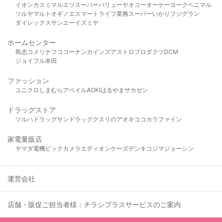
イオン
カスミ
マルエツ
スーパーバリュー
ヤオコー
オーケー
ヨークベニマル
ツルヤ
マルト
オギノ
エスマート
ライフ
業務スーパー
いかり
フジグラン
ダイレックス
サンエー
イズミヤ
ホームセンター
島忠
コメリ
ナフコ
コーナン
カインズ
アストロプロダクツ
DCM
ジョイフル本田
ファッション
ユニクロ
しまむら
アベイル
AOKI
はるやま
サカゼン
ドラッグストア
ツルハドラッグ
サンドラッグ
クスリのアオキ
ココカラファイン
家電量販店
ヤマダ電機
ビックカメラ
エディオン
ケーズデンキ
コジマ
ジョーシン
運営会社
店舗・販促ご担当者様：チラシプラスサービスのご案内