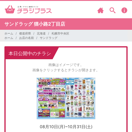
サンドラッグ
狸小路2丁目店
ホーム
都道府県
北海道
札幌市中央区
ホーム
お店の名前
サンドラッグ
本日公開中のチラシ
画像はイメージです。
画像をクリックするとチラシが開きます。
08月10日(月)~10月31日(土)