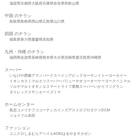
滋賀県
京都府
大阪府
兵庫県
奈良県
和歌山県
中国 のチラシ
鳥取県
島根県
岡山県
広島県
山口県
四国 のチラシ
徳島県
香川県
愛媛県
高知県
九州・沖縄 のチラシ
福岡県
佐賀県
長崎県
熊本県
大分県
宮崎県
鹿児島県
沖縄県
スーパー
いなげや
西條
アマノパークス
ベイシア
ビッグヨーサン
イトーヨーカドー
イオン
カスミ
マルエツ
スーパーバリュー
ヤオコー
オーケー
ヨークベニマル
ツルヤ
マルト
オギノ
エスマート
ライフ
業務スーパー
いかり
フジグラン
ダイレックス
サンエー
イズミヤ
ホームセンター
島忠
コメリ
ナフコ
コーナン
カインズ
アストロプロダクツ
DCM
ジョイフル本田
ファッション
ユニクロ
しまむら
アベイル
AOKI
はるやま
サカゼン