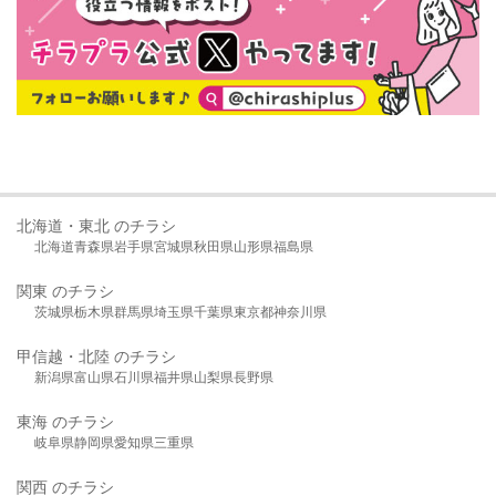
北海道・東北 のチラシ
北海道
青森県
岩手県
宮城県
秋田県
山形県
福島県
関東 のチラシ
茨城県
栃木県
群馬県
埼玉県
千葉県
東京都
神奈川県
甲信越・北陸 のチラシ
新潟県
富山県
石川県
福井県
山梨県
長野県
東海 のチラシ
岐阜県
静岡県
愛知県
三重県
関西 のチラシ