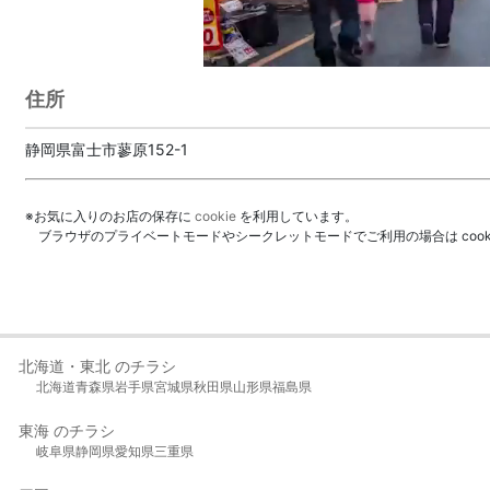
住所
静岡県富士市蓼原152-1
※お気に入りのお店の保存に
cookie
を利用しています。
ブラウザのプライベートモードやシークレットモードでご利用の場合は coo
北海道・東北 のチラシ
北海道
青森県
岩手県
宮城県
秋田県
山形県
福島県
東海 のチラシ
岐阜県
静岡県
愛知県
三重県