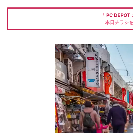
「
PC DEPOT
本日チラシ