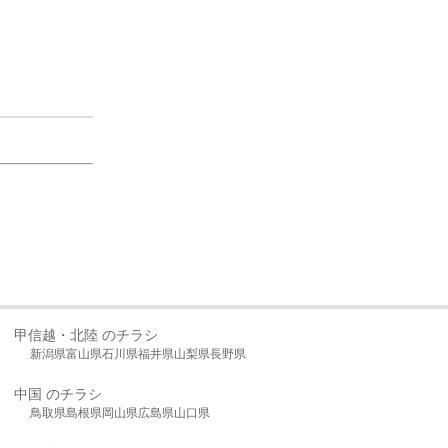
甲信越・北陸 のチラシ
新潟県
富山県
石川県
福井県
山梨県
長野県
中国 のチラシ
鳥取県
島根県
岡山県
広島県
山口県