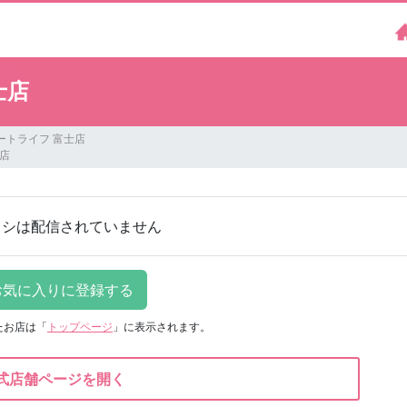
士店
スマートライフ 富士店
店
ラシは配信されていません
たお店は
「
トップページ
」に表示されます。
式店舗ページを開く