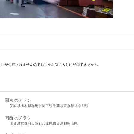
kie が保存されませんのでお店をお気に入りに登録できません。
関東 のチラシ
茨城県
栃木県
群馬県
埼玉県
千葉県
東京都
神奈川県
関西 のチラシ
滋賀県
京都府
大阪府
兵庫県
奈良県
和歌山県