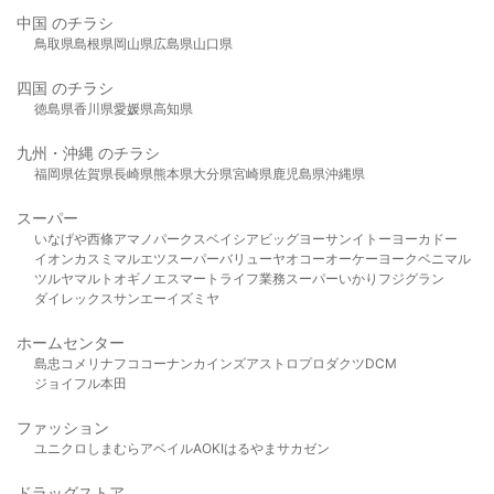
中国 のチラシ
鳥取県
島根県
岡山県
広島県
山口県
四国 のチラシ
徳島県
香川県
愛媛県
高知県
九州・沖縄 のチラシ
福岡県
佐賀県
長崎県
熊本県
大分県
宮崎県
鹿児島県
沖縄県
スーパー
いなげや
西條
アマノパークス
ベイシア
ビッグヨーサン
イトーヨーカドー
イオン
カスミ
マルエツ
スーパーバリュー
ヤオコー
オーケー
ヨークベニマル
ツルヤ
マルト
オギノ
エスマート
ライフ
業務スーパー
いかり
フジグラン
ダイレックス
サンエー
イズミヤ
ホームセンター
島忠
コメリ
ナフコ
コーナン
カインズ
アストロプロダクツ
DCM
ジョイフル本田
ファッション
ユニクロ
しまむら
アベイル
AOKI
はるやま
サカゼン
ドラッグストア