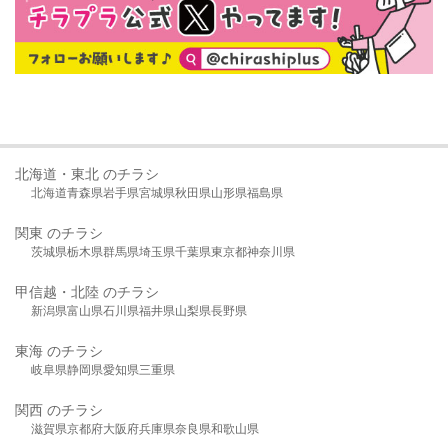
北海道・東北 のチラシ
北海道
青森県
岩手県
宮城県
秋田県
山形県
福島県
関東 のチラシ
茨城県
栃木県
群馬県
埼玉県
千葉県
東京都
神奈川県
甲信越・北陸 のチラシ
新潟県
富山県
石川県
福井県
山梨県
長野県
東海 のチラシ
岐阜県
静岡県
愛知県
三重県
関西 のチラシ
滋賀県
京都府
大阪府
兵庫県
奈良県
和歌山県