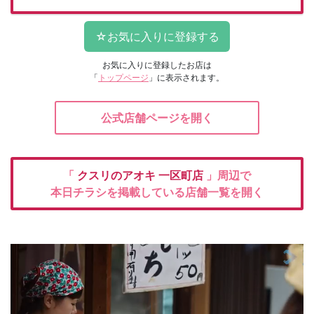
お気に入りに登録したお店は
「
トップページ
」に表示されます。
公式店舗ページを開く
「
クスリのアオキ
一区町店
」周辺で
本日チラシを掲載している店舗一覧を開く