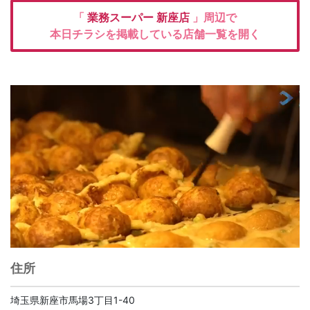
「
業務スーパー
新座店
」周辺で
本日チラシを掲載している店舗一覧を開く
住所
埼玉県新座市馬場3丁目1-40