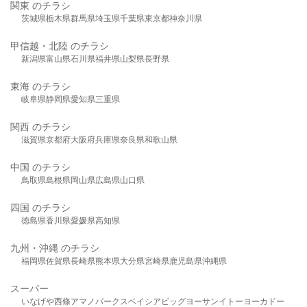
関東 のチラシ
茨城県
栃木県
群馬県
埼玉県
千葉県
東京都
神奈川県
甲信越・北陸 のチラシ
新潟県
富山県
石川県
福井県
山梨県
長野県
東海 のチラシ
岐阜県
静岡県
愛知県
三重県
関西 のチラシ
滋賀県
京都府
大阪府
兵庫県
奈良県
和歌山県
中国 のチラシ
鳥取県
島根県
岡山県
広島県
山口県
四国 のチラシ
徳島県
香川県
愛媛県
高知県
九州・沖縄 のチラシ
福岡県
佐賀県
長崎県
熊本県
大分県
宮崎県
鹿児島県
沖縄県
スーパー
いなげや
西條
アマノパークス
ベイシア
ビッグヨーサン
イトーヨーカドー