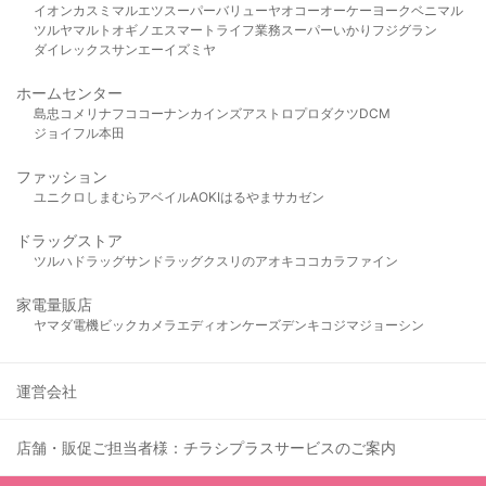
イオン
カスミ
マルエツ
スーパーバリュー
ヤオコー
オーケー
ヨークベニマル
ツルヤ
マルト
オギノ
エスマート
ライフ
業務スーパー
いかり
フジグラン
ダイレックス
サンエー
イズミヤ
ホームセンター
島忠
コメリ
ナフコ
コーナン
カインズ
アストロプロダクツ
DCM
ジョイフル本田
ファッション
ユニクロ
しまむら
アベイル
AOKI
はるやま
サカゼン
ドラッグストア
ツルハドラッグ
サンドラッグ
クスリのアオキ
ココカラファイン
家電量販店
ヤマダ電機
ビックカメラ
エディオン
ケーズデンキ
コジマ
ジョーシン
運営会社
店舗・販促ご担当者様：チラシプラスサービスのご案内