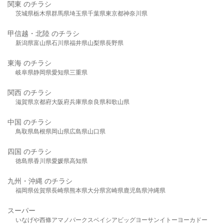
関東 のチラシ
茨城県
栃木県
群馬県
埼玉県
千葉県
東京都
神奈川県
甲信越・北陸 のチラシ
新潟県
富山県
石川県
福井県
山梨県
長野県
東海 のチラシ
岐阜県
静岡県
愛知県
三重県
関西 のチラシ
滋賀県
京都府
大阪府
兵庫県
奈良県
和歌山県
中国 のチラシ
鳥取県
島根県
岡山県
広島県
山口県
四国 のチラシ
徳島県
香川県
愛媛県
高知県
九州・沖縄 のチラシ
福岡県
佐賀県
長崎県
熊本県
大分県
宮崎県
鹿児島県
沖縄県
スーパー
いなげや
西條
アマノパークス
ベイシア
ビッグヨーサン
イトーヨーカドー