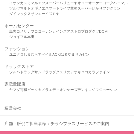
イオン
カスミ
マルエツ
スーパーバリュー
ヤオコー
オーケー
ヨークベニマル
ツルヤ
マルト
オギノ
エスマート
ライフ
業務スーパー
いかり
フジグラン
ダイレックス
サンエー
イズミヤ
ホームセンター
島忠
コメリ
ナフコ
コーナン
カインズ
アストロプロダクツ
DCM
ジョイフル本田
ファッション
ユニクロ
しまむら
アベイル
AOKI
はるやま
サカゼン
ドラッグストア
ツルハドラッグ
サンドラッグ
クスリのアオキ
ココカラファイン
家電量販店
ヤマダ電機
ビックカメラ
エディオン
ケーズデンキ
コジマ
ジョーシン
運営会社
店舗・販促ご担当者様：チラシプラスサービスのご案内