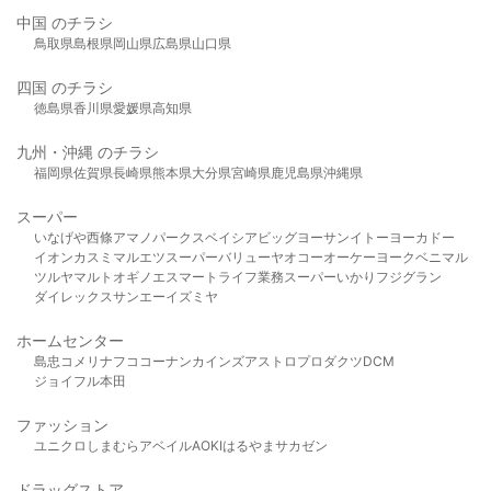
中国 のチラシ
鳥取県
島根県
岡山県
広島県
山口県
四国 のチラシ
徳島県
香川県
愛媛県
高知県
九州・沖縄 のチラシ
福岡県
佐賀県
長崎県
熊本県
大分県
宮崎県
鹿児島県
沖縄県
スーパー
いなげや
西條
アマノパークス
ベイシア
ビッグヨーサン
イトーヨーカドー
イオン
カスミ
マルエツ
スーパーバリュー
ヤオコー
オーケー
ヨークベニマル
ツルヤ
マルト
オギノ
エスマート
ライフ
業務スーパー
いかり
フジグラン
ダイレックス
サンエー
イズミヤ
ホームセンター
島忠
コメリ
ナフコ
コーナン
カインズ
アストロプロダクツ
DCM
ジョイフル本田
ファッション
ユニクロ
しまむら
アベイル
AOKI
はるやま
サカゼン
ドラッグストア