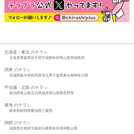
北海道・東北 のチラシ
北海道
青森県
岩手県
宮城県
秋田県
山形県
福島県
関東 のチラシ
茨城県
栃木県
群馬県
埼玉県
千葉県
東京都
神奈川県
甲信越・北陸 のチラシ
新潟県
富山県
石川県
福井県
山梨県
長野県
東海 のチラシ
岐阜県
静岡県
愛知県
三重県
関西 のチラシ
滋賀県
京都府
大阪府
兵庫県
奈良県
和歌山県