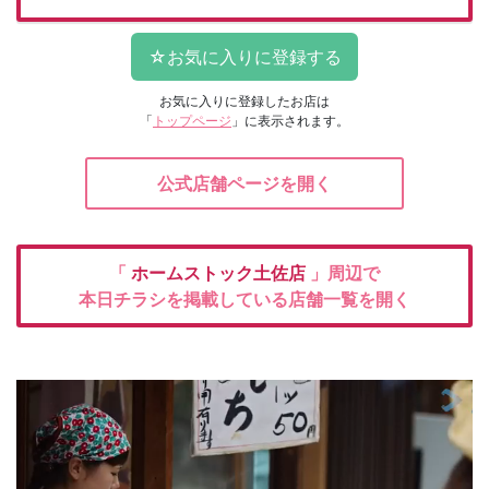
お気に入りに登録したお店は
「
トップページ
」に表示されます。
公式店舗ページを開く
「
ホームストック土佐店
」周辺で
本日チラシを掲載している店舗一覧を開く