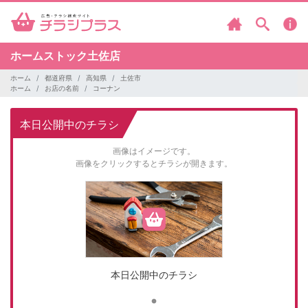
ホームストック土佐店
ホーム
都道府県
高知県
土佐市
ホーム
お店の名前
コーナン
本日公開中のチラシ
画像はイメージです。
画像をクリックするとチラシが開きます。
本日公開中のチラシ