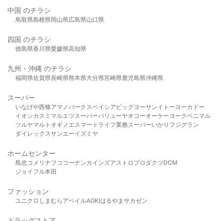
中国 のチラシ
鳥取県
島根県
岡山県
広島県
山口県
四国 のチラシ
徳島県
香川県
愛媛県
高知県
九州・沖縄 のチラシ
福岡県
佐賀県
長崎県
熊本県
大分県
宮崎県
鹿児島県
沖縄県
スーパー
いなげや
西條
アマノパークス
ベイシア
ビッグヨーサン
イトーヨーカドー
イオン
カスミ
マルエツ
スーパーバリュー
ヤオコー
オーケー
ヨークベニマル
ツルヤ
マルト
オギノ
エスマート
ライフ
業務スーパー
いかり
フジグラン
ダイレックス
サンエー
イズミヤ
ホームセンター
島忠
コメリ
ナフコ
コーナン
カインズ
アストロプロダクツ
DCM
ジョイフル本田
ファッション
ユニクロ
しまむら
アベイル
AOKI
はるやま
サカゼン
ドラッグストア