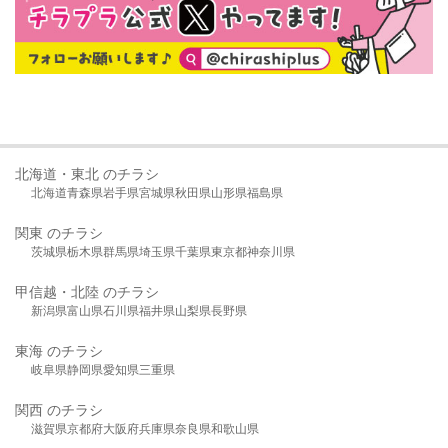
北海道・東北 のチラシ
北海道
青森県
岩手県
宮城県
秋田県
山形県
福島県
関東 のチラシ
茨城県
栃木県
群馬県
埼玉県
千葉県
東京都
神奈川県
甲信越・北陸 のチラシ
新潟県
富山県
石川県
福井県
山梨県
長野県
東海 のチラシ
岐阜県
静岡県
愛知県
三重県
関西 のチラシ
滋賀県
京都府
大阪府
兵庫県
奈良県
和歌山県