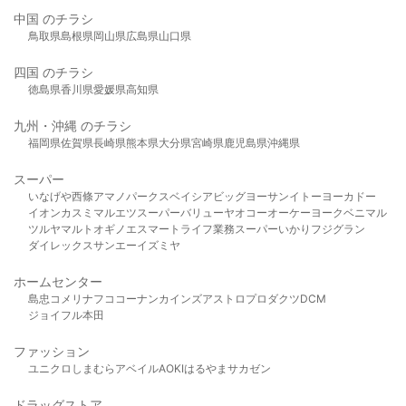
中国 のチラシ
鳥取県
島根県
岡山県
広島県
山口県
四国 のチラシ
徳島県
香川県
愛媛県
高知県
九州・沖縄 のチラシ
福岡県
佐賀県
長崎県
熊本県
大分県
宮崎県
鹿児島県
沖縄県
スーパー
いなげや
西條
アマノパークス
ベイシア
ビッグヨーサン
イトーヨーカドー
イオン
カスミ
マルエツ
スーパーバリュー
ヤオコー
オーケー
ヨークベニマル
ツルヤ
マルト
オギノ
エスマート
ライフ
業務スーパー
いかり
フジグラン
ダイレックス
サンエー
イズミヤ
ホームセンター
島忠
コメリ
ナフコ
コーナン
カインズ
アストロプロダクツ
DCM
ジョイフル本田
ファッション
ユニクロ
しまむら
アベイル
AOKI
はるやま
サカゼン
ドラッグストア