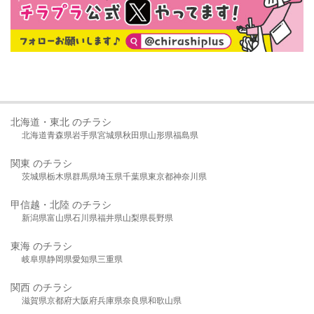
北海道・東北 のチラシ
北海道
青森県
岩手県
宮城県
秋田県
山形県
福島県
関東 のチラシ
茨城県
栃木県
群馬県
埼玉県
千葉県
東京都
神奈川県
甲信越・北陸 のチラシ
新潟県
富山県
石川県
福井県
山梨県
長野県
東海 のチラシ
岐阜県
静岡県
愛知県
三重県
関西 のチラシ
滋賀県
京都府
大阪府
兵庫県
奈良県
和歌山県