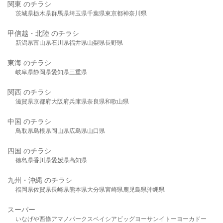
関東 のチラシ
茨城県
栃木県
群馬県
埼玉県
千葉県
東京都
神奈川県
甲信越・北陸 のチラシ
新潟県
富山県
石川県
福井県
山梨県
長野県
東海 のチラシ
岐阜県
静岡県
愛知県
三重県
関西 のチラシ
滋賀県
京都府
大阪府
兵庫県
奈良県
和歌山県
中国 のチラシ
鳥取県
島根県
岡山県
広島県
山口県
四国 のチラシ
徳島県
香川県
愛媛県
高知県
九州・沖縄 のチラシ
福岡県
佐賀県
長崎県
熊本県
大分県
宮崎県
鹿児島県
沖縄県
スーパー
いなげや
西條
アマノパークス
ベイシア
ビッグヨーサン
イトーヨーカドー