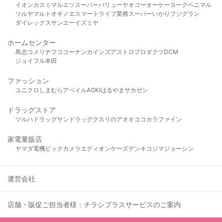
イオン
カスミ
マルエツ
スーパーバリュー
ヤオコー
オーケー
ヨークベニマル
ツルヤ
マルト
オギノ
エスマート
ライフ
業務スーパー
いかり
フジグラン
ダイレックス
サンエー
イズミヤ
ホームセンター
島忠
コメリ
ナフコ
コーナン
カインズ
アストロプロダクツ
DCM
ジョイフル本田
ファッション
ユニクロ
しまむら
アベイル
AOKI
はるやま
サカゼン
ドラッグストア
ツルハドラッグ
サンドラッグ
クスリのアオキ
ココカラファイン
家電量販店
ヤマダ電機
ビックカメラ
エディオン
ケーズデンキ
コジマ
ジョーシン
運営会社
店舗・販促ご担当者様：チラシプラスサービスのご案内