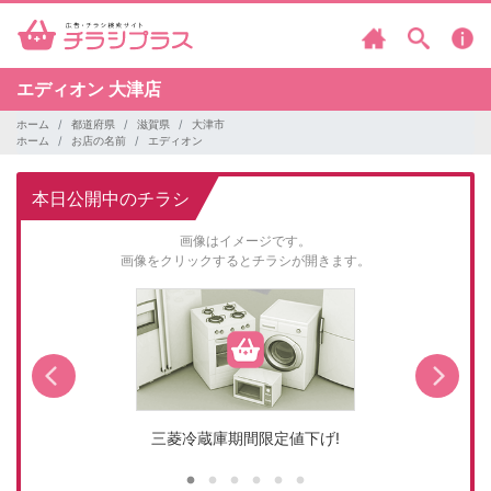
エディオン
大津店
ホーム
都道府県
滋賀県
大津市
ホーム
お店の名前
エディオン
本日公開中のチラシ
画像はイメージです。
画像をクリックするとチラシが開きます。
三菱冷蔵庫期間限定値下げ!