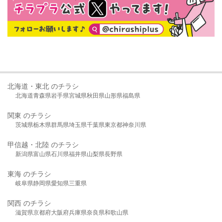
北海道・東北 のチラシ
北海道
青森県
岩手県
宮城県
秋田県
山形県
福島県
関東 のチラシ
茨城県
栃木県
群馬県
埼玉県
千葉県
東京都
神奈川県
甲信越・北陸 のチラシ
新潟県
富山県
石川県
福井県
山梨県
長野県
東海 のチラシ
岐阜県
静岡県
愛知県
三重県
関西 のチラシ
滋賀県
京都府
大阪府
兵庫県
奈良県
和歌山県