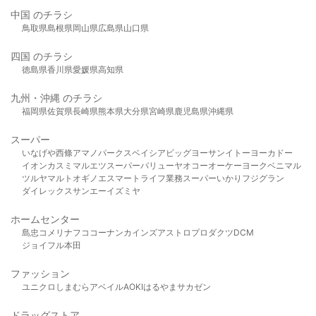
中国 のチラシ
鳥取県
島根県
岡山県
広島県
山口県
四国 のチラシ
徳島県
香川県
愛媛県
高知県
九州・沖縄 のチラシ
福岡県
佐賀県
長崎県
熊本県
大分県
宮崎県
鹿児島県
沖縄県
スーパー
いなげや
西條
アマノパークス
ベイシア
ビッグヨーサン
イトーヨーカドー
イオン
カスミ
マルエツ
スーパーバリュー
ヤオコー
オーケー
ヨークベニマル
ツルヤ
マルト
オギノ
エスマート
ライフ
業務スーパー
いかり
フジグラン
ダイレックス
サンエー
イズミヤ
ホームセンター
島忠
コメリ
ナフコ
コーナン
カインズ
アストロプロダクツ
DCM
ジョイフル本田
ファッション
ユニクロ
しまむら
アベイル
AOKI
はるやま
サカゼン
ドラッグストア