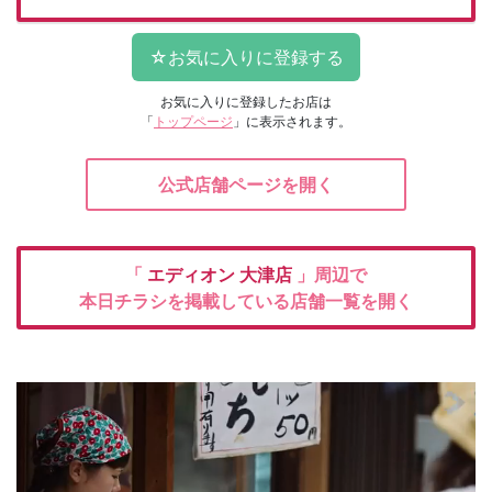
お気に入りに登録したお店は
「
トップページ
」に表示されます。
公式店舗ページを開く
「
エディオン
大津店
」周辺で
本日チラシを掲載している店舗一覧を開く