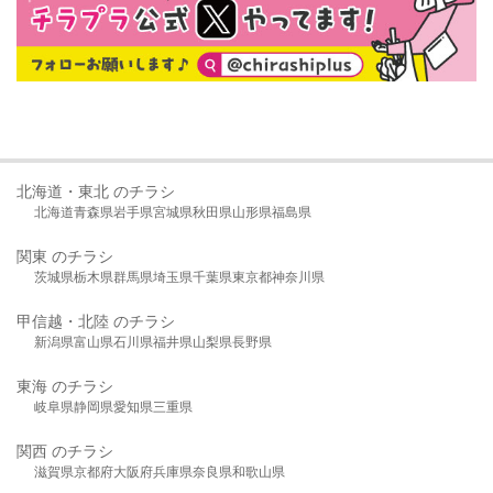
北海道・東北 のチラシ
北海道
青森県
岩手県
宮城県
秋田県
山形県
福島県
関東 のチラシ
茨城県
栃木県
群馬県
埼玉県
千葉県
東京都
神奈川県
甲信越・北陸 のチラシ
新潟県
富山県
石川県
福井県
山梨県
長野県
東海 のチラシ
岐阜県
静岡県
愛知県
三重県
関西 のチラシ
滋賀県
京都府
大阪府
兵庫県
奈良県
和歌山県