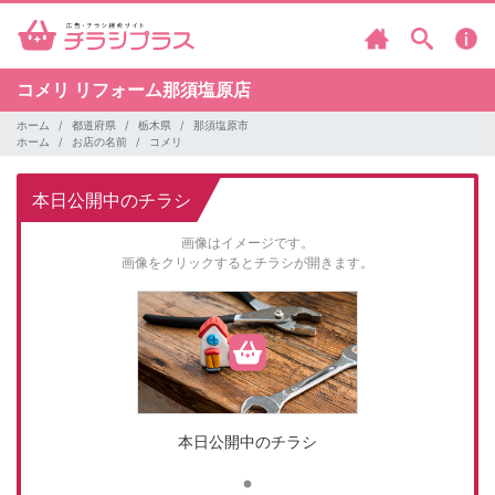
コメリ
リフォーム那須塩原店
ホーム
都道府県
栃木県
那須塩原市
ホーム
お店の名前
コメリ
本日公開中のチラシ
画像はイメージです。
画像をクリックするとチラシが開きます。
本日公開中のチラシ