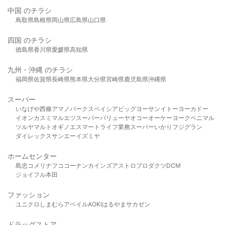
中国 のチラシ
鳥取県
島根県
岡山県
広島県
山口県
四国 のチラシ
徳島県
香川県
愛媛県
高知県
九州・沖縄 のチラシ
福岡県
佐賀県
長崎県
熊本県
大分県
宮崎県
鹿児島県
沖縄県
スーパー
いなげや
西條
アマノパークス
ベイシア
ビッグヨーサン
イトーヨーカドー
イオン
カスミ
マルエツ
スーパーバリュー
ヤオコー
オーケー
ヨークベニマル
ツルヤ
マルト
オギノ
エスマート
ライフ
業務スーパー
いかり
フジグラン
ダイレックス
サンエー
イズミヤ
ホームセンター
島忠
コメリ
ナフコ
コーナン
カインズ
アストロプロダクツ
DCM
ジョイフル本田
ファッション
ユニクロ
しまむら
アベイル
AOKI
はるやま
サカゼン
ドラッグストア