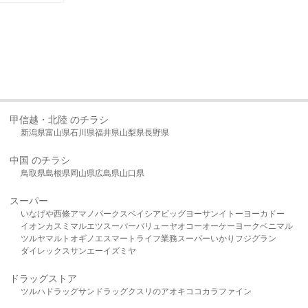
甲信越・北陸 のチラシ
新潟県
富山県
石川県
福井県
山梨県
長野県
中国 のチラシ
鳥取県
島根県
岡山県
広島県
山口県
スーパー
いなげや
西條
アマノパークス
ベイシア
ビッグヨーサン
イトーヨーカドー
イオン
カスミ
マルエツ
スーパーバリュー
ヤオコー
オーケー
ヨークベニマル
ツルヤ
マルト
オギノ
エスマート
ライフ
業務スーパー
いかり
フジグラン
ダイレックス
サンエー
イズミヤ
ドラッグストア
ツルハドラッグ
サンドラッグ
クスリのアオキ
ココカラファイン