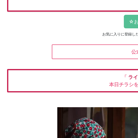
お気に入りに登録し
公
「
ラ
本日チラシ