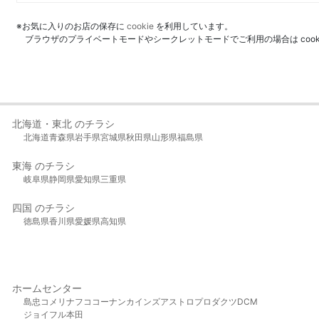
※お気に入りのお店の保存に
cookie
を利用しています。
ブラウザのプライベートモードやシークレットモードでご利用の場合は coo
北海道・東北 のチラシ
北海道
青森県
岩手県
宮城県
秋田県
山形県
福島県
東海 のチラシ
岐阜県
静岡県
愛知県
三重県
四国 のチラシ
徳島県
香川県
愛媛県
高知県
ホームセンター
島忠
コメリ
ナフコ
コーナン
カインズ
アストロプロダクツ
DCM
ジョイフル本田