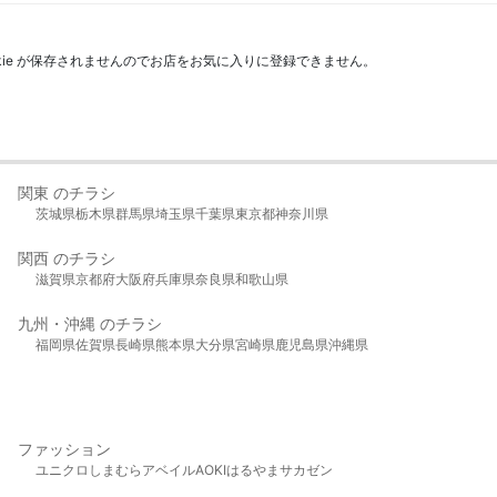
kie が保存されませんのでお店をお気に入りに登録できません。
関東 のチラシ
茨城県
栃木県
群馬県
埼玉県
千葉県
東京都
神奈川県
関西 のチラシ
滋賀県
京都府
大阪府
兵庫県
奈良県
和歌山県
九州・沖縄 のチラシ
福岡県
佐賀県
長崎県
熊本県
大分県
宮崎県
鹿児島県
沖縄県
ファッション
ユニクロ
しまむら
アベイル
AOKI
はるやま
サカゼン