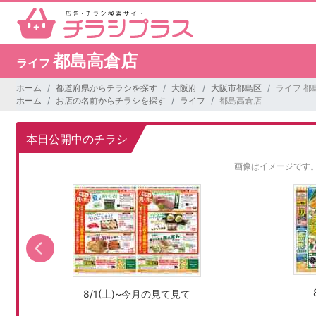
都島高倉店
ライフ
ホーム
都道府県からチラシを探す
大阪府
大阪市都島区
ライフ 都
ホーム
お店の名前からチラシを探す
ライフ
都島高倉店
本日公開中のチラシ
画像はイメージです
8/1(土)~今月の見て見て