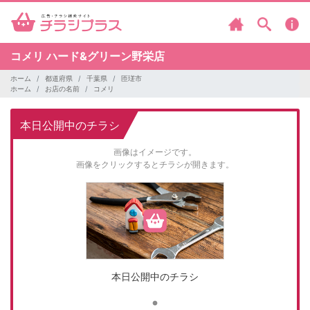
コメリ
ハード&グリーン野栄店
ホーム
都道府県
千葉県
匝瑳市
ホーム
お店の名前
コメリ
本日公開中のチラシ
画像はイメージです。
画像をクリックするとチラシが開きます。
本日公開中のチラシ