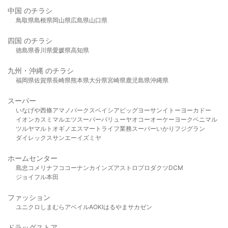
中国 のチラシ
鳥取県
島根県
岡山県
広島県
山口県
四国 のチラシ
徳島県
香川県
愛媛県
高知県
九州・沖縄 のチラシ
福岡県
佐賀県
長崎県
熊本県
大分県
宮崎県
鹿児島県
沖縄県
スーパー
いなげや
西條
アマノパークス
ベイシア
ビッグヨーサン
イトーヨーカドー
イオン
カスミ
マルエツ
スーパーバリュー
ヤオコー
オーケー
ヨークベニマル
ツルヤ
マルト
オギノ
エスマート
ライフ
業務スーパー
いかり
フジグラン
ダイレックス
サンエー
イズミヤ
ホームセンター
島忠
コメリ
ナフコ
コーナン
カインズ
アストロプロダクツ
DCM
ジョイフル本田
ファッション
ユニクロ
しまむら
アベイル
AOKI
はるやま
サカゼン
ドラッグストア