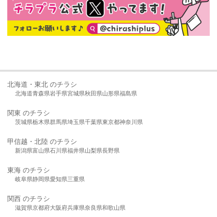
北海道・東北 のチラシ
北海道
青森県
岩手県
宮城県
秋田県
山形県
福島県
関東 のチラシ
茨城県
栃木県
群馬県
埼玉県
千葉県
東京都
神奈川県
甲信越・北陸 のチラシ
新潟県
富山県
石川県
福井県
山梨県
長野県
東海 のチラシ
岐阜県
静岡県
愛知県
三重県
関西 のチラシ
滋賀県
京都府
大阪府
兵庫県
奈良県
和歌山県