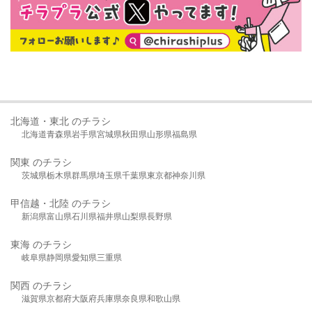
北海道・東北 のチラシ
北海道
青森県
岩手県
宮城県
秋田県
山形県
福島県
関東 のチラシ
茨城県
栃木県
群馬県
埼玉県
千葉県
東京都
神奈川県
甲信越・北陸 のチラシ
新潟県
富山県
石川県
福井県
山梨県
長野県
東海 のチラシ
岐阜県
静岡県
愛知県
三重県
関西 のチラシ
滋賀県
京都府
大阪府
兵庫県
奈良県
和歌山県