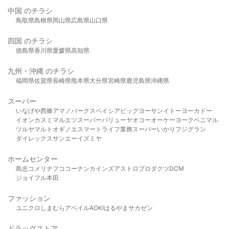
中国 のチラシ
鳥取県
島根県
岡山県
広島県
山口県
四国 のチラシ
徳島県
香川県
愛媛県
高知県
九州・沖縄 のチラシ
福岡県
佐賀県
長崎県
熊本県
大分県
宮崎県
鹿児島県
沖縄県
スーパー
いなげや
西條
アマノパークス
ベイシア
ビッグヨーサン
イトーヨーカドー
イオン
カスミ
マルエツ
スーパーバリュー
ヤオコー
オーケー
ヨークベニマル
ツルヤ
マルト
オギノ
エスマート
ライフ
業務スーパー
いかり
フジグラン
ダイレックス
サンエー
イズミヤ
ホームセンター
島忠
コメリ
ナフコ
コーナン
カインズ
アストロプロダクツ
DCM
ジョイフル本田
ファッション
ユニクロ
しまむら
アベイル
AOKI
はるやま
サカゼン
ドラッグストア