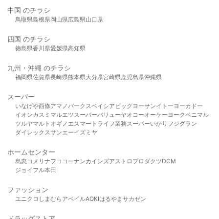
中国 のチラシ
鳥取県
島根県
岡山県
広島県
山口県
四国 のチラシ
徳島県
香川県
愛媛県
高知県
九州・沖縄 のチラシ
福岡県
佐賀県
長崎県
熊本県
大分県
宮崎県
鹿児島県
沖縄県
スーパー
いなげや
西條
アマノパークス
ベイシア
ビッグヨーサン
イトーヨーカドー
イオン
カスミ
マルエツ
スーパーバリュー
ヤオコー
オーケー
ヨークベニマル
ツルヤ
マルト
オギノ
エスマート
ライフ
業務スーパー
いかり
フジグラン
ダイレックス
サンエー
イズミヤ
ホームセンター
島忠
コメリ
ナフコ
コーナン
カインズ
アストロプロダクツ
DCM
ジョイフル本田
ファッション
ユニクロ
しまむら
アベイル
AOKI
はるやま
サカゼン
ドラッグストア