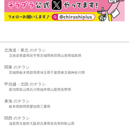
北海道・東北 のチラシ
北海道
青森県
岩手県
宮城県
秋田県
山形県
福島県
関東 のチラシ
茨城県
栃木県
群馬県
埼玉県
千葉県
東京都
神奈川県
甲信越・北陸 のチラシ
新潟県
富山県
石川県
福井県
山梨県
長野県
東海 のチラシ
岐阜県
静岡県
愛知県
三重県
関西 のチラシ
滋賀県
京都府
大阪府
兵庫県
奈良県
和歌山県