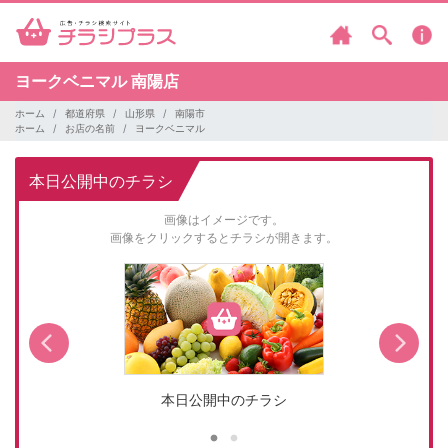
ヨークベニマル
南陽店
ホーム
都道府県
山形県
南陽市
ホーム
お店の名前
ヨークベニマル
本日公開中のチラシ
画像はイメージです。
画像をクリックするとチラシが開きます。
本日公開中のチラシ