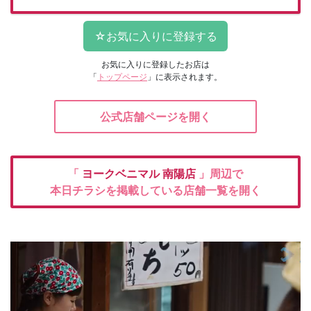
お気に入りに登録したお店は
「
トップページ
」に表示されます。
公式店舗ページを開く
「
ヨークベニマル
南陽店
」周辺で
本日チラシを掲載している店舗一覧を開く