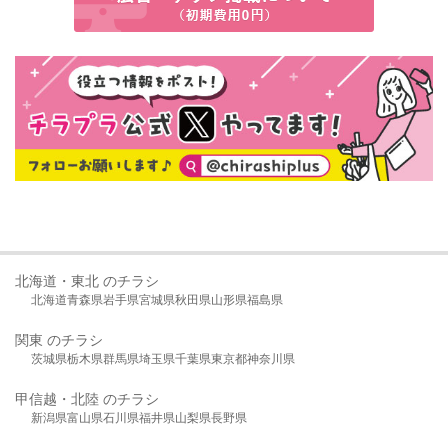
北海道・東北 のチラシ
北海道
青森県
岩手県
宮城県
秋田県
山形県
福島県
関東 のチラシ
茨城県
栃木県
群馬県
埼玉県
千葉県
東京都
神奈川県
甲信越・北陸 のチラシ
新潟県
富山県
石川県
福井県
山梨県
長野県