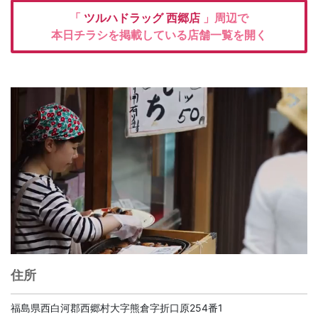
「
ツルハドラッグ
西郷店
」周辺で
本日チラシを掲載している店舗一覧を開く
住所
福島県西白河郡西郷村大字熊倉字折口原254番1