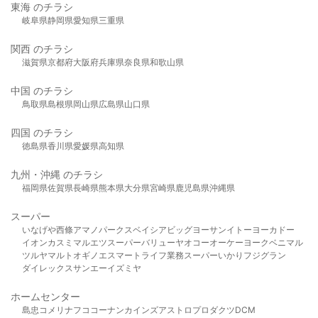
東海 のチラシ
岐阜県
静岡県
愛知県
三重県
関西 のチラシ
滋賀県
京都府
大阪府
兵庫県
奈良県
和歌山県
中国 のチラシ
鳥取県
島根県
岡山県
広島県
山口県
四国 のチラシ
徳島県
香川県
愛媛県
高知県
九州・沖縄 のチラシ
福岡県
佐賀県
長崎県
熊本県
大分県
宮崎県
鹿児島県
沖縄県
スーパー
いなげや
西條
アマノパークス
ベイシア
ビッグヨーサン
イトーヨーカドー
イオン
カスミ
マルエツ
スーパーバリュー
ヤオコー
オーケー
ヨークベニマル
ツルヤ
マルト
オギノ
エスマート
ライフ
業務スーパー
いかり
フジグラン
ダイレックス
サンエー
イズミヤ
ホームセンター
島忠
コメリ
ナフコ
コーナン
カインズ
アストロプロダクツ
DCM