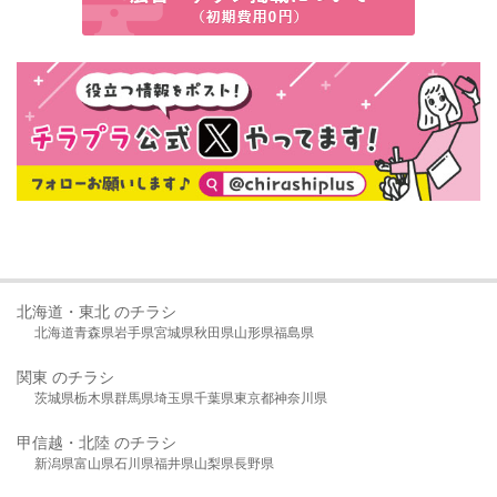
北海道・東北 のチラシ
北海道
青森県
岩手県
宮城県
秋田県
山形県
福島県
関東 のチラシ
茨城県
栃木県
群馬県
埼玉県
千葉県
東京都
神奈川県
甲信越・北陸 のチラシ
新潟県
富山県
石川県
福井県
山梨県
長野県