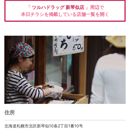
「
ツルハドラッグ
新琴似店
」周辺で
本日チラシを掲載している店舗一覧を開く
住所
北海道札幌市北区新琴似10条2丁目1番10号