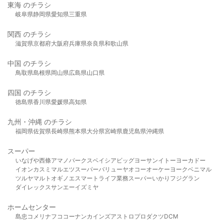
東海 のチラシ
岐阜県
静岡県
愛知県
三重県
関西 のチラシ
滋賀県
京都府
大阪府
兵庫県
奈良県
和歌山県
中国 のチラシ
鳥取県
島根県
岡山県
広島県
山口県
四国 のチラシ
徳島県
香川県
愛媛県
高知県
九州・沖縄 のチラシ
福岡県
佐賀県
長崎県
熊本県
大分県
宮崎県
鹿児島県
沖縄県
スーパー
いなげや
西條
アマノパークス
ベイシア
ビッグヨーサン
イトーヨーカドー
イオン
カスミ
マルエツ
スーパーバリュー
ヤオコー
オーケー
ヨークベニマル
ツルヤ
マルト
オギノ
エスマート
ライフ
業務スーパー
いかり
フジグラン
ダイレックス
サンエー
イズミヤ
ホームセンター
島忠
コメリ
ナフコ
コーナン
カインズ
アストロプロダクツ
DCM