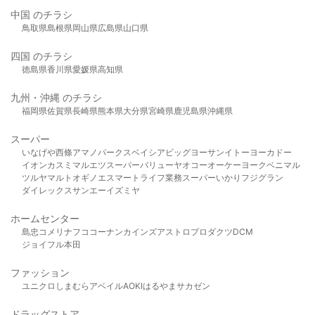
中国 のチラシ
鳥取県
島根県
岡山県
広島県
山口県
四国 のチラシ
徳島県
香川県
愛媛県
高知県
九州・沖縄 のチラシ
福岡県
佐賀県
長崎県
熊本県
大分県
宮崎県
鹿児島県
沖縄県
スーパー
いなげや
西條
アマノパークス
ベイシア
ビッグヨーサン
イトーヨーカドー
イオン
カスミ
マルエツ
スーパーバリュー
ヤオコー
オーケー
ヨークベニマル
ツルヤ
マルト
オギノ
エスマート
ライフ
業務スーパー
いかり
フジグラン
ダイレックス
サンエー
イズミヤ
ホームセンター
島忠
コメリ
ナフコ
コーナン
カインズ
アストロプロダクツ
DCM
ジョイフル本田
ファッション
ユニクロ
しまむら
アベイル
AOKI
はるやま
サカゼン
ドラッグストア