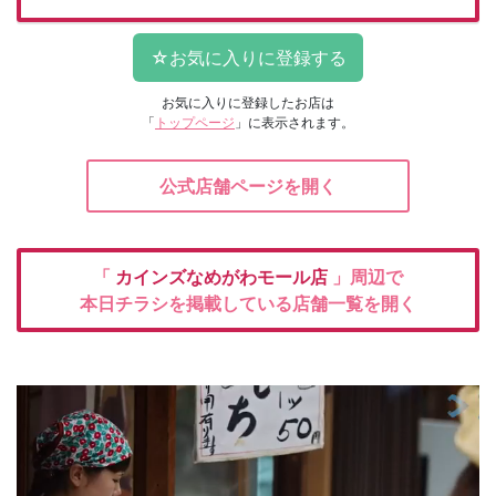
お気に入りに登録したお店は
「
トップページ
」に表示されます。
公式店舗ページを開く
「
カインズなめがわモール店
」周辺で
本日チラシを掲載している店舗一覧を開く