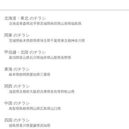
北海道・東北 のチラシ
北海道
青森県
岩手県
宮城県
秋田県
山形県
福島県
関東 のチラシ
茨城県
栃木県
群馬県
埼玉県
千葉県
東京都
神奈川県
甲信越・北陸 のチラシ
新潟県
富山県
石川県
福井県
山梨県
長野県
東海 のチラシ
岐阜県
静岡県
愛知県
三重県
関西 のチラシ
滋賀県
京都府
大阪府
兵庫県
奈良県
和歌山県
中国 のチラシ
鳥取県
島根県
岡山県
広島県
山口県
四国 のチラシ
徳島県
香川県
愛媛県
高知県