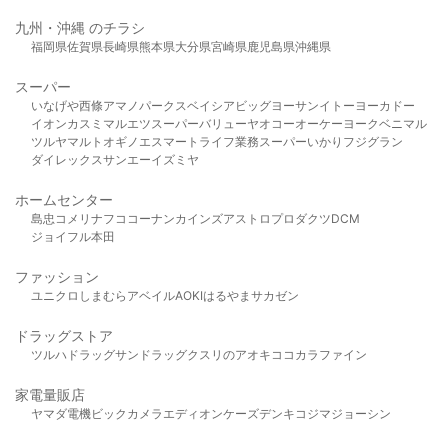
九州・沖縄 のチラシ
福岡県
佐賀県
長崎県
熊本県
大分県
宮崎県
鹿児島県
沖縄県
スーパー
いなげや
西條
アマノパークス
ベイシア
ビッグヨーサン
イトーヨーカドー
イオン
カスミ
マルエツ
スーパーバリュー
ヤオコー
オーケー
ヨークベニマル
ツルヤ
マルト
オギノ
エスマート
ライフ
業務スーパー
いかり
フジグラン
ダイレックス
サンエー
イズミヤ
ホームセンター
島忠
コメリ
ナフコ
コーナン
カインズ
アストロプロダクツ
DCM
ジョイフル本田
ファッション
ユニクロ
しまむら
アベイル
AOKI
はるやま
サカゼン
ドラッグストア
ツルハドラッグ
サンドラッグ
クスリのアオキ
ココカラファイン
家電量販店
ヤマダ電機
ビックカメラ
エディオン
ケーズデンキ
コジマ
ジョーシン