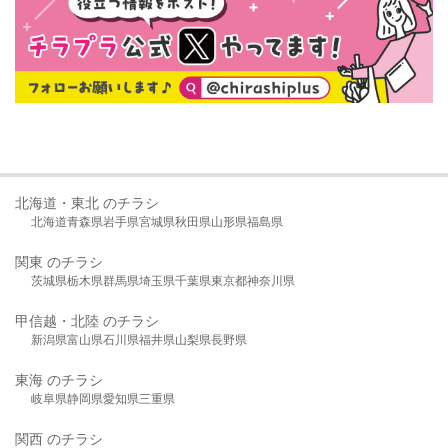
北海道・東北 のチラシ
北海道
青森県
岩手県
宮城県
秋田県
山形県
福島県
関東 のチラシ
茨城県
栃木県
群馬県
埼玉県
千葉県
東京都
神奈川県
甲信越・北陸 のチラシ
新潟県
富山県
石川県
福井県
山梨県
長野県
東海 のチラシ
岐阜県
静岡県
愛知県
三重県
関西 のチラシ