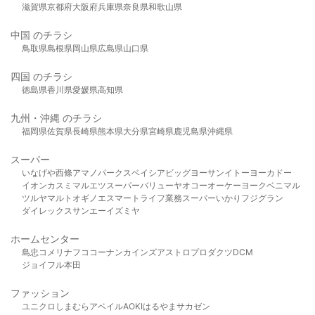
滋賀県
京都府
大阪府
兵庫県
奈良県
和歌山県
中国 のチラシ
鳥取県
島根県
岡山県
広島県
山口県
四国 のチラシ
徳島県
香川県
愛媛県
高知県
九州・沖縄 のチラシ
福岡県
佐賀県
長崎県
熊本県
大分県
宮崎県
鹿児島県
沖縄県
スーパー
いなげや
西條
アマノパークス
ベイシア
ビッグヨーサン
イトーヨーカドー
イオン
カスミ
マルエツ
スーパーバリュー
ヤオコー
オーケー
ヨークベニマル
ツルヤ
マルト
オギノ
エスマート
ライフ
業務スーパー
いかり
フジグラン
ダイレックス
サンエー
イズミヤ
ホームセンター
島忠
コメリ
ナフコ
コーナン
カインズ
アストロプロダクツ
DCM
ジョイフル本田
ファッション
ユニクロ
しまむら
アベイル
AOKI
はるやま
サカゼン