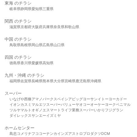
東海 のチラシ
岐阜県
静岡県
愛知県
三重県
関西 のチラシ
滋賀県
京都府
大阪府
兵庫県
奈良県
和歌山県
中国 のチラシ
鳥取県
島根県
岡山県
広島県
山口県
四国 のチラシ
徳島県
香川県
愛媛県
高知県
九州・沖縄 のチラシ
福岡県
佐賀県
長崎県
熊本県
大分県
宮崎県
鹿児島県
沖縄県
スーパー
いなげや
西條
アマノパークス
ベイシア
ビッグヨーサン
イトーヨーカドー
イオン
カスミ
マルエツ
スーパーバリュー
ヤオコー
オーケー
ヨークベニマル
ツルヤ
マルト
オギノ
エスマート
ライフ
業務スーパー
いかり
フジグラン
ダイレックス
サンエー
イズミヤ
ホームセンター
島忠
コメリ
ナフコ
コーナン
カインズ
アストロプロダクツ
DCM