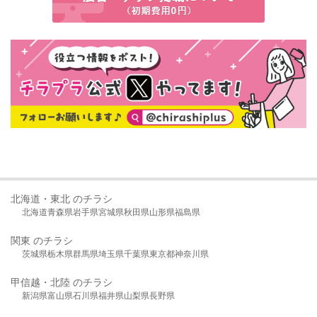
北海道・東北 のチラシ
北海道
青森県
岩手県
宮城県
秋田県
山形県
福島県
関東 のチラシ
茨城県
栃木県
群馬県
埼玉県
千葉県
東京都
神奈川県
甲信越・北陸 のチラシ
新潟県
富山県
石川県
福井県
山梨県
長野県