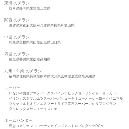
東海 のチラシ
岐阜県
静岡県
愛知県
三重県
関西 のチラシ
滋賀県
京都府
大阪府
兵庫県
奈良県
和歌山県
中国 のチラシ
鳥取県
島根県
岡山県
広島県
山口県
四国 のチラシ
徳島県
香川県
愛媛県
高知県
九州・沖縄 のチラシ
福岡県
佐賀県
長崎県
熊本県
大分県
宮崎県
鹿児島県
沖縄県
スーパー
いなげや
西條
アマノパークス
ベイシア
ビッグヨーサン
イトーヨーカドー
イオン
カスミ
マルエツ
スーパーバリュー
ヤオコー
オーケー
ヨークベニマル
ツルヤ
マルト
オギノ
エスマート
ライフ
業務スーパー
いかり
フジグラン
ダイレックス
サンエー
イズミヤ
ホームセンター
島忠
コメリ
ナフコ
コーナン
カインズ
アストロプロダクツ
DCM