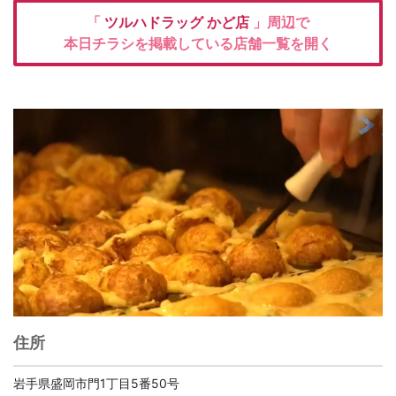
「
ツルハドラッグ
かど店
」周辺で
本日チラシを掲載している店舗一覧を開く
住所
岩手県盛岡市門1丁目5番50号