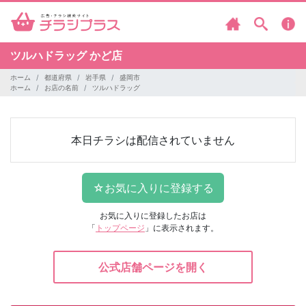
ツルハドラッグ
かど店
ホーム
都道府県
岩手県
盛岡市
ホーム
お店の名前
ツルハドラッグ
本日チラシは配信されていません
お気に入りに登録したお店は
「
トップページ
」に表示されます。
公式店舗ページを開く