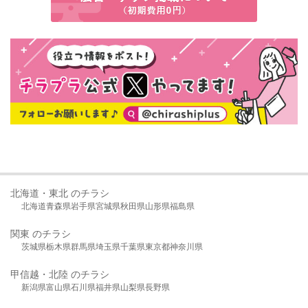
北海道・東北 のチラシ
北海道
青森県
岩手県
宮城県
秋田県
山形県
福島県
関東 のチラシ
茨城県
栃木県
群馬県
埼玉県
千葉県
東京都
神奈川県
甲信越・北陸 のチラシ
新潟県
富山県
石川県
福井県
山梨県
長野県