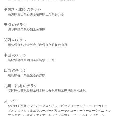
甲信越・北陸 のチラシ
新潟県
富山県
石川県
福井県
山梨県
長野県
東海 のチラシ
岐阜県
静岡県
愛知県
三重県
関西 のチラシ
滋賀県
京都府
大阪府
兵庫県
奈良県
和歌山県
中国 のチラシ
鳥取県
島根県
岡山県
広島県
山口県
四国 のチラシ
徳島県
香川県
愛媛県
高知県
九州・沖縄 のチラシ
福岡県
佐賀県
長崎県
熊本県
大分県
宮崎県
鹿児島県
沖縄県
スーパー
いなげや
西條
アマノパークス
ベイシア
ビッグヨーサン
イトーヨーカドー
イオン
カスミ
マルエツ
スーパーバリュー
ヤオコー
オーケー
ヨークベニマル
ツルヤ
マルト
オギノ
エスマート
ライフ
業務スーパー
いかり
フジグラン