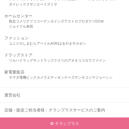
ダイレックス
サンエー
イズミヤ
ホームセンター
島忠
コメリ
ナフコ
コーナン
カインズ
アストロプロダクツ
DCM
ジョイフル本田
ファッション
ユニクロ
しまむら
アベイル
AOKI
はるやま
サカゼン
ドラッグストア
ツルハドラッグ
サンドラッグ
クスリのアオキ
ココカラファイン
家電量販店
ヤマダ電機
ビックカメラ
エディオン
ケーズデンキ
コジマ
ジョーシン
運営会社
店舗・販促ご担当者様：チラシプラスサービスのご案内
© チラシプラス