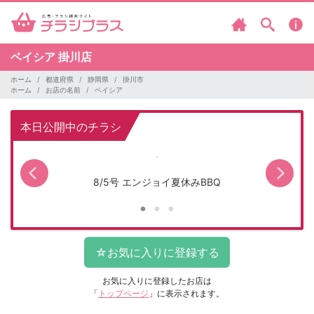
ベイシア
掛川店
ホーム
都道府県
静岡県
掛川市
ホーム
お店の名前
ベイシア
本日公開中のチラシ
8/5号 エンジョイ夏休みBBQ
お気に入りに登録したお店は
「
トップページ
」に表示されます。