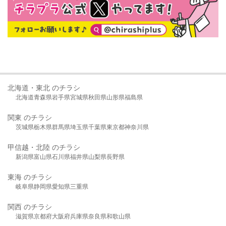
北海道・東北 のチラシ
北海道
青森県
岩手県
宮城県
秋田県
山形県
福島県
関東 のチラシ
茨城県
栃木県
群馬県
埼玉県
千葉県
東京都
神奈川県
甲信越・北陸 のチラシ
新潟県
富山県
石川県
福井県
山梨県
長野県
東海 のチラシ
岐阜県
静岡県
愛知県
三重県
関西 のチラシ
滋賀県
京都府
大阪府
兵庫県
奈良県
和歌山県