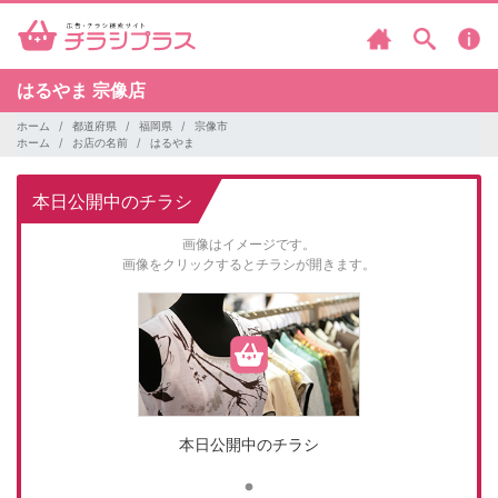
はるやま
宗像店
ホーム
都道府県
福岡県
宗像市
ホーム
お店の名前
はるやま
本日公開中のチラシ
画像はイメージです。
画像をクリックするとチラシが開きます。
本日公開中のチラシ