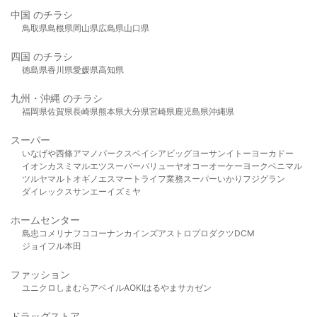
中国 のチラシ
鳥取県
島根県
岡山県
広島県
山口県
四国 のチラシ
徳島県
香川県
愛媛県
高知県
九州・沖縄 のチラシ
福岡県
佐賀県
長崎県
熊本県
大分県
宮崎県
鹿児島県
沖縄県
スーパー
いなげや
西條
アマノパークス
ベイシア
ビッグヨーサン
イトーヨーカドー
イオン
カスミ
マルエツ
スーパーバリュー
ヤオコー
オーケー
ヨークベニマル
ツルヤ
マルト
オギノ
エスマート
ライフ
業務スーパー
いかり
フジグラン
ダイレックス
サンエー
イズミヤ
ホームセンター
島忠
コメリ
ナフコ
コーナン
カインズ
アストロプロダクツ
DCM
ジョイフル本田
ファッション
ユニクロ
しまむら
アベイル
AOKI
はるやま
サカゼン
ドラッグストア