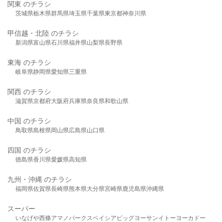
関東 のチラシ
茨城県
栃木県
群馬県
埼玉県
千葉県
東京都
神奈川県
甲信越・北陸 のチラシ
新潟県
富山県
石川県
福井県
山梨県
長野県
東海 のチラシ
岐阜県
静岡県
愛知県
三重県
関西 のチラシ
滋賀県
京都府
大阪府
兵庫県
奈良県
和歌山県
中国 のチラシ
鳥取県
島根県
岡山県
広島県
山口県
四国 のチラシ
徳島県
香川県
愛媛県
高知県
九州・沖縄 のチラシ
福岡県
佐賀県
長崎県
熊本県
大分県
宮崎県
鹿児島県
沖縄県
スーパー
いなげや
西條
アマノパークス
ベイシア
ビッグヨーサン
イトーヨーカドー