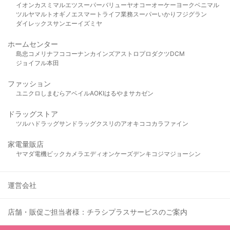
イオン
カスミ
マルエツ
スーパーバリュー
ヤオコー
オーケー
ヨークベニマル
ツルヤ
マルト
オギノ
エスマート
ライフ
業務スーパー
いかり
フジグラン
ダイレックス
サンエー
イズミヤ
ホームセンター
島忠
コメリ
ナフコ
コーナン
カインズ
アストロプロダクツ
DCM
ジョイフル本田
ファッション
ユニクロ
しまむら
アベイル
AOKI
はるやま
サカゼン
ドラッグストア
ツルハドラッグ
サンドラッグ
クスリのアオキ
ココカラファイン
家電量販店
ヤマダ電機
ビックカメラ
エディオン
ケーズデンキ
コジマ
ジョーシン
運営会社
店舗・販促ご担当者様：チラシプラスサービスのご案内