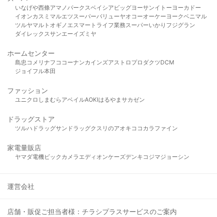
いなげや
西條
アマノパークス
ベイシア
ビッグヨーサン
イトーヨーカドー
イオン
カスミ
マルエツ
スーパーバリュー
ヤオコー
オーケー
ヨークベニマル
ツルヤ
マルト
オギノ
エスマート
ライフ
業務スーパー
いかり
フジグラン
ダイレックス
サンエー
イズミヤ
ホームセンター
島忠
コメリ
ナフコ
コーナン
カインズ
アストロプロダクツ
DCM
ジョイフル本田
ファッション
ユニクロ
しまむら
アベイル
AOKI
はるやま
サカゼン
ドラッグストア
ツルハドラッグ
サンドラッグ
クスリのアオキ
ココカラファイン
家電量販店
ヤマダ電機
ビックカメラ
エディオン
ケーズデンキ
コジマ
ジョーシン
運営会社
店舗・販促ご担当者様：チラシプラスサービスのご案内