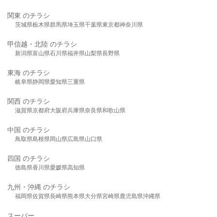
関東 のチラシ
茨城県
栃木県
群馬県
埼玉県
千葉県
東京都
神奈川県
甲信越・北陸 のチラシ
新潟県
富山県
石川県
福井県
山梨県
長野県
東海 のチラシ
岐阜県
静岡県
愛知県
三重県
関西 のチラシ
滋賀県
京都府
大阪府
兵庫県
奈良県
和歌山県
中国 のチラシ
鳥取県
島根県
岡山県
広島県
山口県
四国 のチラシ
徳島県
香川県
愛媛県
高知県
九州・沖縄 のチラシ
福岡県
佐賀県
長崎県
熊本県
大分県
宮崎県
鹿児島県
沖縄県
スーパー