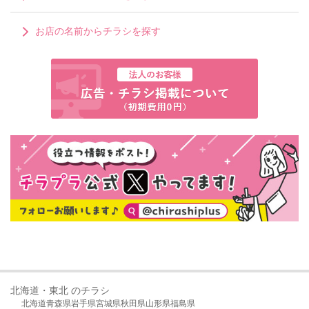
お店の名前からチラシを探す
北海道・東北 のチラシ
北海道
青森県
岩手県
宮城県
秋田県
山形県
福島県