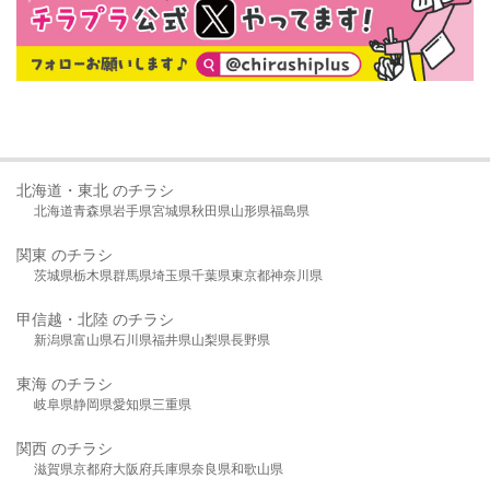
北海道・東北 のチラシ
北海道
青森県
岩手県
宮城県
秋田県
山形県
福島県
関東 のチラシ
茨城県
栃木県
群馬県
埼玉県
千葉県
東京都
神奈川県
甲信越・北陸 のチラシ
新潟県
富山県
石川県
福井県
山梨県
長野県
東海 のチラシ
岐阜県
静岡県
愛知県
三重県
関西 のチラシ
滋賀県
京都府
大阪府
兵庫県
奈良県
和歌山県