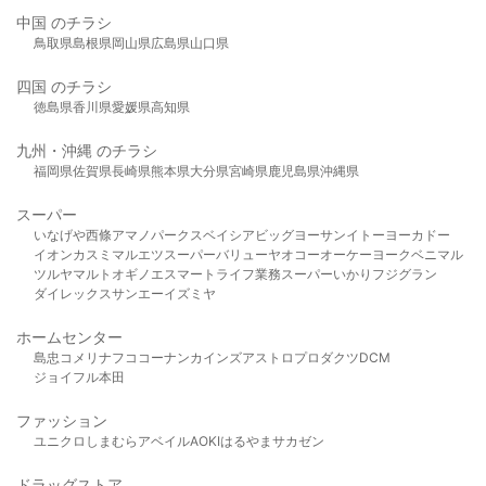
中国 のチラシ
鳥取県
島根県
岡山県
広島県
山口県
四国 のチラシ
徳島県
香川県
愛媛県
高知県
九州・沖縄 のチラシ
福岡県
佐賀県
長崎県
熊本県
大分県
宮崎県
鹿児島県
沖縄県
スーパー
いなげや
西條
アマノパークス
ベイシア
ビッグヨーサン
イトーヨーカドー
イオン
カスミ
マルエツ
スーパーバリュー
ヤオコー
オーケー
ヨークベニマル
ツルヤ
マルト
オギノ
エスマート
ライフ
業務スーパー
いかり
フジグラン
ダイレックス
サンエー
イズミヤ
ホームセンター
島忠
コメリ
ナフコ
コーナン
カインズ
アストロプロダクツ
DCM
ジョイフル本田
ファッション
ユニクロ
しまむら
アベイル
AOKI
はるやま
サカゼン
ドラッグストア