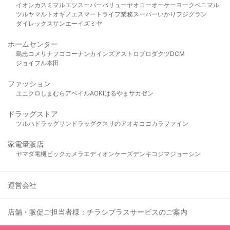
イオン
カスミ
マルエツ
スーパーバリュー
ヤオコー
オーケー
ヨークベニマル
ツルヤ
マルト
オギノ
エスマート
ライフ
業務スーパー
いかり
フジグラン
ダイレックス
サンエー
イズミヤ
ホームセンター
島忠
コメリ
ナフコ
コーナン
カインズ
アストロプロダクツ
DCM
ジョイフル本田
ファッション
ユニクロ
しまむら
アベイル
AOKI
はるやま
サカゼン
ドラッグストア
ツルハドラッグ
サンドラッグ
クスリのアオキ
ココカラファイン
家電量販店
ヤマダ電機
ビックカメラ
エディオン
ケーズデンキ
コジマ
ジョーシン
運営会社
店舗・販促ご担当者様：チラシプラスサービスのご案内