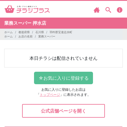
業務スーパー
押水店
ホーム
都道府県
石川県
羽咋郡宝達志水町
ホーム
お店の名前
業務スーパー
本日チラシは配信されていません
お気に入りに登録したお店は
「
トップページ
」に表示されます。
公式店舗ページを開く