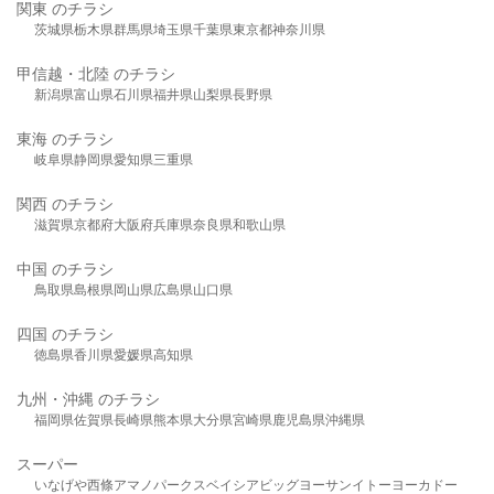
関東 のチラシ
茨城県
栃木県
群馬県
埼玉県
千葉県
東京都
神奈川県
甲信越・北陸 のチラシ
新潟県
富山県
石川県
福井県
山梨県
長野県
東海 のチラシ
岐阜県
静岡県
愛知県
三重県
関西 のチラシ
滋賀県
京都府
大阪府
兵庫県
奈良県
和歌山県
中国 のチラシ
鳥取県
島根県
岡山県
広島県
山口県
四国 のチラシ
徳島県
香川県
愛媛県
高知県
九州・沖縄 のチラシ
福岡県
佐賀県
長崎県
熊本県
大分県
宮崎県
鹿児島県
沖縄県
スーパー
いなげや
西條
アマノパークス
ベイシア
ビッグヨーサン
イトーヨーカドー