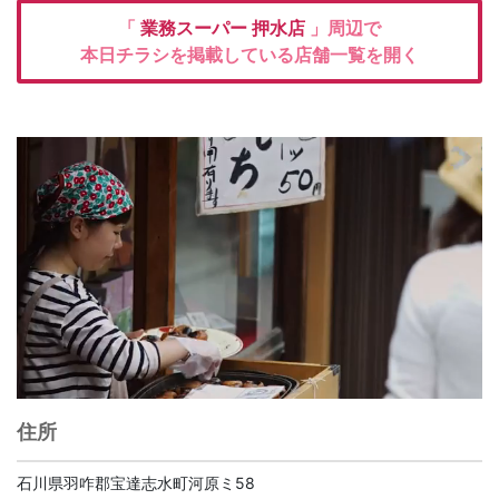
「
業務スーパー
押水店
」周辺で
本日チラシを掲載している店舗一覧を開く
住所
石川県羽咋郡宝達志水町河原ミ58