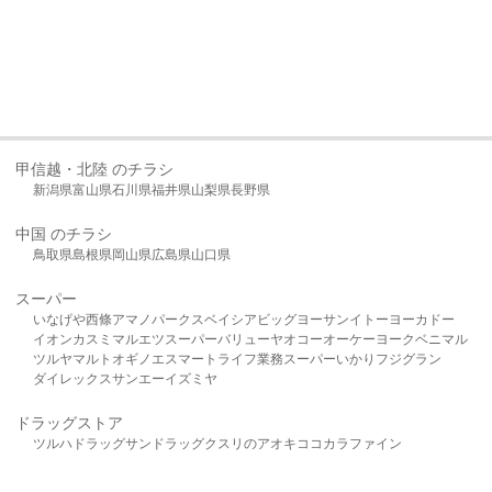
甲信越・北陸 のチラシ
新潟県
富山県
石川県
福井県
山梨県
長野県
中国 のチラシ
鳥取県
島根県
岡山県
広島県
山口県
スーパー
いなげや
西條
アマノパークス
ベイシア
ビッグヨーサン
イトーヨーカドー
イオン
カスミ
マルエツ
スーパーバリュー
ヤオコー
オーケー
ヨークベニマル
ツルヤ
マルト
オギノ
エスマート
ライフ
業務スーパー
いかり
フジグラン
ダイレックス
サンエー
イズミヤ
ドラッグストア
ツルハドラッグ
サンドラッグ
クスリのアオキ
ココカラファイン