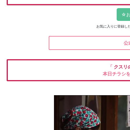
お気に入りに登録し
公
「
クスリ
本日チラシ