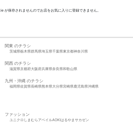
kie が保存されませんのでお店をお気に入りに登録できません。
関東 のチラシ
茨城県
栃木県
群馬県
埼玉県
千葉県
東京都
神奈川県
関西 のチラシ
滋賀県
京都府
大阪府
兵庫県
奈良県
和歌山県
九州・沖縄 のチラシ
福岡県
佐賀県
長崎県
熊本県
大分県
宮崎県
鹿児島県
沖縄県
ファッション
ユニクロ
しまむら
アベイル
AOKI
はるやま
サカゼン