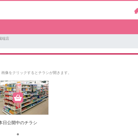
城端店
。
画像をクリックするとチラシが開きます。
本日公開中のチラシ