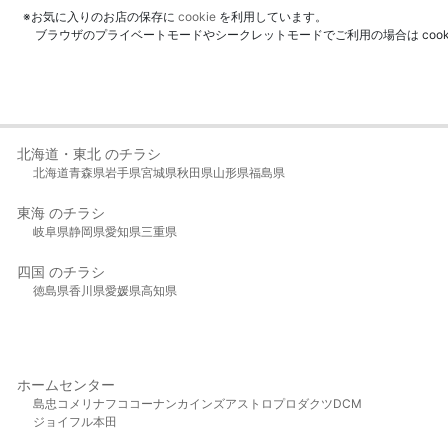
※お気に入りのお店の保存に
cookie
を利用しています。
ブラウザのプライベートモードやシークレットモードでご利用の場合は coo
北海道・東北 のチラシ
北海道
青森県
岩手県
宮城県
秋田県
山形県
福島県
東海 のチラシ
岐阜県
静岡県
愛知県
三重県
四国 のチラシ
徳島県
香川県
愛媛県
高知県
ホームセンター
島忠
コメリ
ナフコ
コーナン
カインズ
アストロプロダクツ
DCM
ジョイフル本田