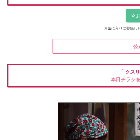
お気に入りに登録し
公
「
クスリ
本日チラシ