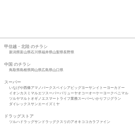
甲信越・北陸 のチラシ
新潟県
富山県
石川県
福井県
山梨県
長野県
中国 のチラシ
鳥取県
島根県
岡山県
広島県
山口県
スーパー
いなげや
西條
アマノパークス
ベイシア
ビッグヨーサン
イトーヨーカドー
イオン
カスミ
マルエツ
スーパーバリュー
ヤオコー
オーケー
ヨークベニマル
ツルヤ
マルト
オギノ
エスマート
ライフ
業務スーパー
いかり
フジグラン
ダイレックス
サンエー
イズミヤ
ドラッグストア
ツルハドラッグ
サンドラッグ
クスリのアオキ
ココカラファイン