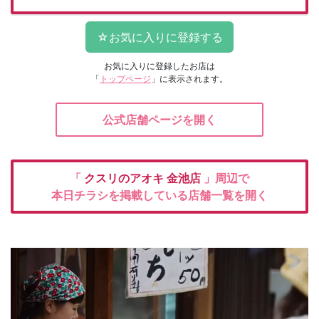
お気に入りに登録したお店は
「
トップページ
」に表示されます。
公式店舗ページを開く
「
クスリのアオキ
金池店
」周辺で
本日チラシを掲載している店舗一覧を開く