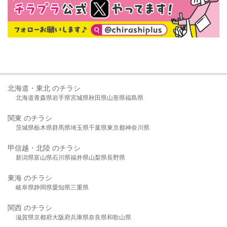
北海道・東北 のチラシ
北海道
青森県
岩手県
宮城県
秋田県
山形県
福島県
関東 のチラシ
茨城県
栃木県
群馬県
埼玉県
千葉県
東京都
神奈川県
甲信越・北陸 のチラシ
新潟県
富山県
石川県
福井県
山梨県
長野県
東海 のチラシ
岐阜県
静岡県
愛知県
三重県
関西 のチラシ
滋賀県
京都府
大阪府
兵庫県
奈良県
和歌山県