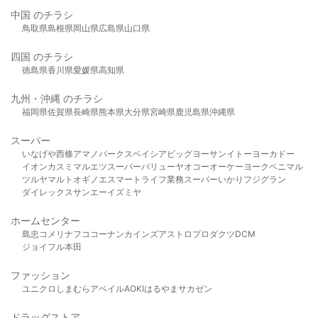
中国 のチラシ
鳥取県
島根県
岡山県
広島県
山口県
四国 のチラシ
徳島県
香川県
愛媛県
高知県
九州・沖縄 のチラシ
福岡県
佐賀県
長崎県
熊本県
大分県
宮崎県
鹿児島県
沖縄県
スーパー
いなげや
西條
アマノパークス
ベイシア
ビッグヨーサン
イトーヨーカドー
イオン
カスミ
マルエツ
スーパーバリュー
ヤオコー
オーケー
ヨークベニマル
ツルヤ
マルト
オギノ
エスマート
ライフ
業務スーパー
いかり
フジグラン
ダイレックス
サンエー
イズミヤ
ホームセンター
島忠
コメリ
ナフコ
コーナン
カインズ
アストロプロダクツ
DCM
ジョイフル本田
ファッション
ユニクロ
しまむら
アベイル
AOKI
はるやま
サカゼン
ドラッグストア