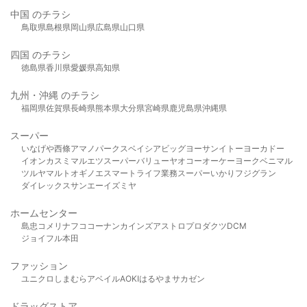
中国 のチラシ
鳥取県
島根県
岡山県
広島県
山口県
四国 のチラシ
徳島県
香川県
愛媛県
高知県
九州・沖縄 のチラシ
福岡県
佐賀県
長崎県
熊本県
大分県
宮崎県
鹿児島県
沖縄県
スーパー
いなげや
西條
アマノパークス
ベイシア
ビッグヨーサン
イトーヨーカドー
イオン
カスミ
マルエツ
スーパーバリュー
ヤオコー
オーケー
ヨークベニマル
ツルヤ
マルト
オギノ
エスマート
ライフ
業務スーパー
いかり
フジグラン
ダイレックス
サンエー
イズミヤ
ホームセンター
島忠
コメリ
ナフコ
コーナン
カインズ
アストロプロダクツ
DCM
ジョイフル本田
ファッション
ユニクロ
しまむら
アベイル
AOKI
はるやま
サカゼン
ドラッグストア