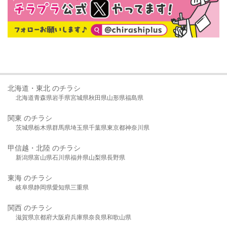
北海道・東北 のチラシ
北海道
青森県
岩手県
宮城県
秋田県
山形県
福島県
関東 のチラシ
茨城県
栃木県
群馬県
埼玉県
千葉県
東京都
神奈川県
甲信越・北陸 のチラシ
新潟県
富山県
石川県
福井県
山梨県
長野県
東海 のチラシ
岐阜県
静岡県
愛知県
三重県
関西 のチラシ
滋賀県
京都府
大阪府
兵庫県
奈良県
和歌山県