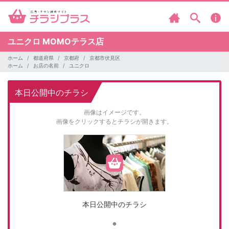
ユニクロ
MOMOテラス店
ホーム
都道府県
京都府
京都市伏見区
ホーム
お店の名前
ユニクロ
本日公開中のチラシ
画像はイメージです。
画像をクリックするとチラシが開きます。
本日公開中のチラシ