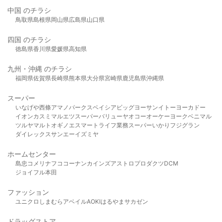
中国 のチラシ
鳥取県
島根県
岡山県
広島県
山口県
四国 のチラシ
徳島県
香川県
愛媛県
高知県
九州・沖縄 のチラシ
福岡県
佐賀県
長崎県
熊本県
大分県
宮崎県
鹿児島県
沖縄県
スーパー
いなげや
西條
アマノパークス
ベイシア
ビッグヨーサン
イトーヨーカドー
イオン
カスミ
マルエツ
スーパーバリュー
ヤオコー
オーケー
ヨークベニマル
ツルヤ
マルト
オギノ
エスマート
ライフ
業務スーパー
いかり
フジグラン
ダイレックス
サンエー
イズミヤ
ホームセンター
島忠
コメリ
ナフコ
コーナン
カインズ
アストロプロダクツ
DCM
ジョイフル本田
ファッション
ユニクロ
しまむら
アベイル
AOKI
はるやま
サカゼン
ドラッグストア