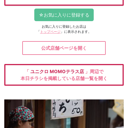
お気に入りに登録したお店は
「
トップページ
」に表示されます。
公式店舗ページを開く
「
ユニクロ
MOMOテラス店
」周辺で
本日チラシを掲載している店舗一覧を開く