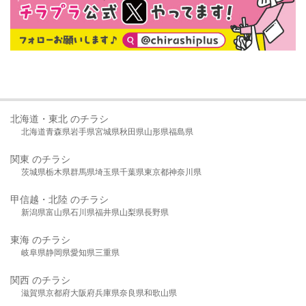
北海道・東北 のチラシ
北海道
青森県
岩手県
宮城県
秋田県
山形県
福島県
関東 のチラシ
茨城県
栃木県
群馬県
埼玉県
千葉県
東京都
神奈川県
甲信越・北陸 のチラシ
新潟県
富山県
石川県
福井県
山梨県
長野県
東海 のチラシ
岐阜県
静岡県
愛知県
三重県
関西 のチラシ
滋賀県
京都府
大阪府
兵庫県
奈良県
和歌山県