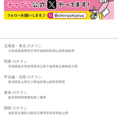
北海道・東北 のチラシ
北海道
青森県
岩手県
宮城県
秋田県
山形県
福島県
関東 のチラシ
茨城県
栃木県
群馬県
埼玉県
千葉県
東京都
神奈川県
甲信越・北陸 のチラシ
新潟県
富山県
石川県
福井県
山梨県
長野県
東海 のチラシ
岐阜県
静岡県
愛知県
三重県
関西 のチラシ
滋賀県
京都府
大阪府
兵庫県
奈良県
和歌山県