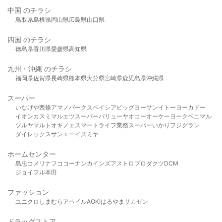
中国 のチラシ
鳥取県
島根県
岡山県
広島県
山口県
四国 のチラシ
徳島県
香川県
愛媛県
高知県
九州・沖縄 のチラシ
福岡県
佐賀県
長崎県
熊本県
大分県
宮崎県
鹿児島県
沖縄県
スーパー
いなげや
西條
アマノパークス
ベイシア
ビッグヨーサン
イトーヨーカドー
イオン
カスミ
マルエツ
スーパーバリュー
ヤオコー
オーケー
ヨークベニマル
ツルヤ
マルト
オギノ
エスマート
ライフ
業務スーパー
いかり
フジグラン
ダイレックス
サンエー
イズミヤ
ホームセンター
島忠
コメリ
ナフコ
コーナン
カインズ
アストロプロダクツ
DCM
ジョイフル本田
ファッション
ユニクロ
しまむら
アベイル
AOKI
はるやま
サカゼン
ドラッグストア