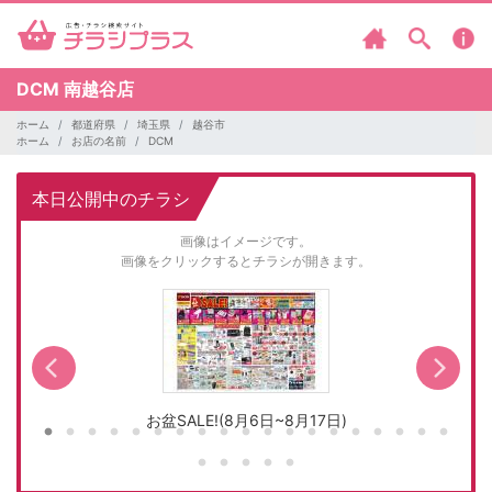
DCM
南越谷店
ホーム
都道府県
埼玉県
越谷市
ホーム
お店の名前
DCM
本日公開中のチラシ
画像はイメージです。
画像をクリックするとチラシが開きます。
お盆SALE!(8月6日~8月17日)