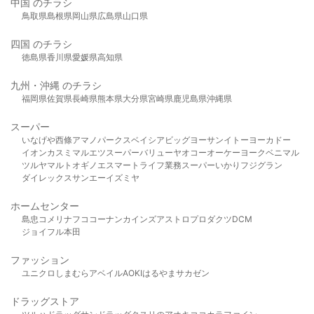
中国 のチラシ
鳥取県
島根県
岡山県
広島県
山口県
四国 のチラシ
徳島県
香川県
愛媛県
高知県
九州・沖縄 のチラシ
福岡県
佐賀県
長崎県
熊本県
大分県
宮崎県
鹿児島県
沖縄県
スーパー
いなげや
西條
アマノパークス
ベイシア
ビッグヨーサン
イトーヨーカドー
イオン
カスミ
マルエツ
スーパーバリュー
ヤオコー
オーケー
ヨークベニマル
ツルヤ
マルト
オギノ
エスマート
ライフ
業務スーパー
いかり
フジグラン
ダイレックス
サンエー
イズミヤ
ホームセンター
島忠
コメリ
ナフコ
コーナン
カインズ
アストロプロダクツ
DCM
ジョイフル本田
ファッション
ユニクロ
しまむら
アベイル
AOKI
はるやま
サカゼン
ドラッグストア