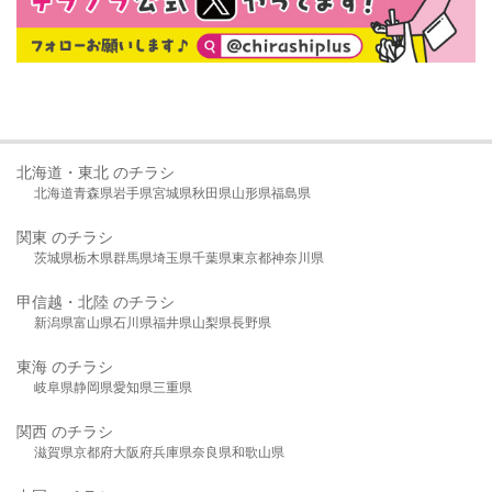
北海道・東北 のチラシ
北海道
青森県
岩手県
宮城県
秋田県
山形県
福島県
関東 のチラシ
茨城県
栃木県
群馬県
埼玉県
千葉県
東京都
神奈川県
甲信越・北陸 のチラシ
新潟県
富山県
石川県
福井県
山梨県
長野県
東海 のチラシ
岐阜県
静岡県
愛知県
三重県
関西 のチラシ
滋賀県
京都府
大阪府
兵庫県
奈良県
和歌山県