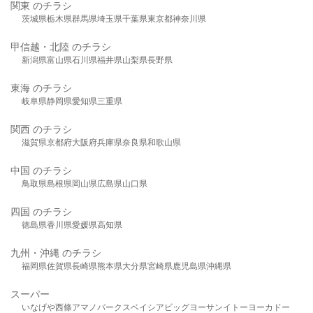
関東 のチラシ
茨城県
栃木県
群馬県
埼玉県
千葉県
東京都
神奈川県
甲信越・北陸 のチラシ
新潟県
富山県
石川県
福井県
山梨県
長野県
東海 のチラシ
岐阜県
静岡県
愛知県
三重県
関西 のチラシ
滋賀県
京都府
大阪府
兵庫県
奈良県
和歌山県
中国 のチラシ
鳥取県
島根県
岡山県
広島県
山口県
四国 のチラシ
徳島県
香川県
愛媛県
高知県
九州・沖縄 のチラシ
福岡県
佐賀県
長崎県
熊本県
大分県
宮崎県
鹿児島県
沖縄県
スーパー
いなげや
西條
アマノパークス
ベイシア
ビッグヨーサン
イトーヨーカドー