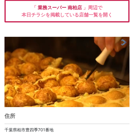
「
業務スーパー
南柏店
」周辺で
本日チラシを掲載している店舗一覧を開く
住所
千葉県柏市豊四季701番地