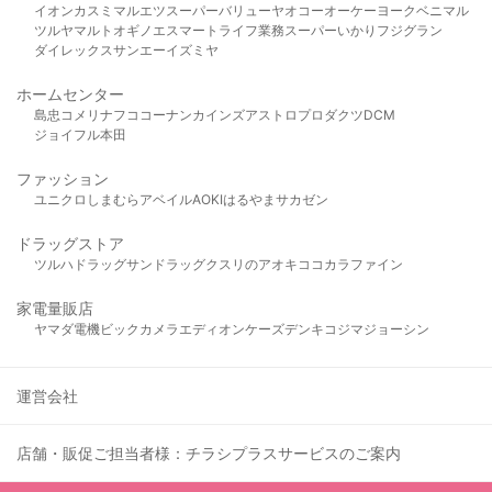
イオン
カスミ
マルエツ
スーパーバリュー
ヤオコー
オーケー
ヨークベニマル
ツルヤ
マルト
オギノ
エスマート
ライフ
業務スーパー
いかり
フジグラン
ダイレックス
サンエー
イズミヤ
ホームセンター
島忠
コメリ
ナフコ
コーナン
カインズ
アストロプロダクツ
DCM
ジョイフル本田
ファッション
ユニクロ
しまむら
アベイル
AOKI
はるやま
サカゼン
ドラッグストア
ツルハドラッグ
サンドラッグ
クスリのアオキ
ココカラファイン
家電量販店
ヤマダ電機
ビックカメラ
エディオン
ケーズデンキ
コジマ
ジョーシン
運営会社
店舗・販促ご担当者様：チラシプラスサービスのご案内