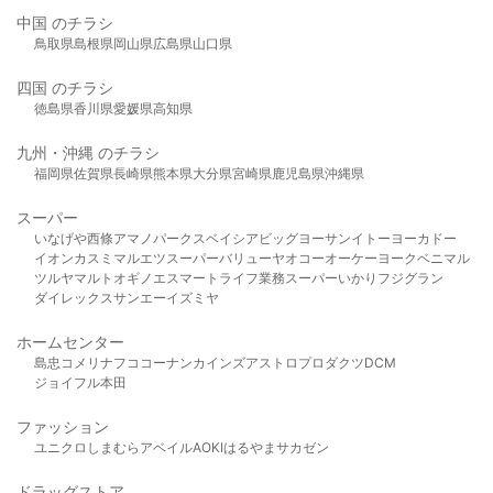
中国 のチラシ
鳥取県
島根県
岡山県
広島県
山口県
四国 のチラシ
徳島県
香川県
愛媛県
高知県
九州・沖縄 のチラシ
福岡県
佐賀県
長崎県
熊本県
大分県
宮崎県
鹿児島県
沖縄県
スーパー
いなげや
西條
アマノパークス
ベイシア
ビッグヨーサン
イトーヨーカドー
イオン
カスミ
マルエツ
スーパーバリュー
ヤオコー
オーケー
ヨークベニマル
ツルヤ
マルト
オギノ
エスマート
ライフ
業務スーパー
いかり
フジグラン
ダイレックス
サンエー
イズミヤ
ホームセンター
島忠
コメリ
ナフコ
コーナン
カインズ
アストロプロダクツ
DCM
ジョイフル本田
ファッション
ユニクロ
しまむら
アベイル
AOKI
はるやま
サカゼン
ドラッグストア