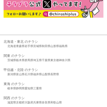
北海道・東北 のチラシ
北海道
青森県
岩手県
宮城県
秋田県
山形県
福島県
関東 のチラシ
茨城県
栃木県
群馬県
埼玉県
千葉県
東京都
神奈川県
甲信越・北陸 のチラシ
新潟県
富山県
石川県
福井県
山梨県
長野県
東海 のチラシ
岐阜県
静岡県
愛知県
三重県
関西 のチラシ
滋賀県
京都府
大阪府
兵庫県
奈良県
和歌山県