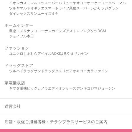
イオン
カスミ
マルエツ
スーパーバリュー
ヤオコー
オーケー
ヨークベニマル
ツルヤ
マルト
オギノ
エスマート
ライフ
業務スーパー
いかり
フジグラン
ダイレックス
サンエー
イズミヤ
ホームセンター
島忠
コメリ
ナフコ
コーナン
カインズ
アストロプロダクツ
DCM
ジョイフル本田
ファッション
ユニクロ
しまむら
アベイル
AOKI
はるやま
サカゼン
ドラッグストア
ツルハドラッグ
サンドラッグ
クスリのアオキ
ココカラファイン
家電量販店
ヤマダ電機
ビックカメラ
エディオン
ケーズデンキ
コジマ
ジョーシン
運営会社
店舗・販促ご担当者様：チラシプラスサービスのご案内