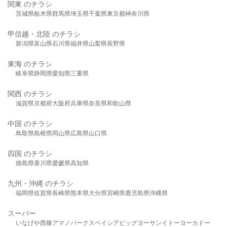
関東 のチラシ
茨城県
栃木県
群馬県
埼玉県
千葉県
東京都
神奈川県
甲信越・北陸 のチラシ
新潟県
富山県
石川県
福井県
山梨県
長野県
東海 のチラシ
岐阜県
静岡県
愛知県
三重県
関西 のチラシ
滋賀県
京都府
大阪府
兵庫県
奈良県
和歌山県
中国 のチラシ
鳥取県
島根県
岡山県
広島県
山口県
四国 のチラシ
徳島県
香川県
愛媛県
高知県
九州・沖縄 のチラシ
福岡県
佐賀県
長崎県
熊本県
大分県
宮崎県
鹿児島県
沖縄県
スーパー
いなげや
西條
アマノパークス
ベイシア
ビッグヨーサン
イトーヨーカドー