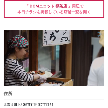
「
DCMニコット
標茶店
」周辺で
本日チラシを掲載している店舗一覧を開く
住所
北海道川上郡標茶町開運7丁目61