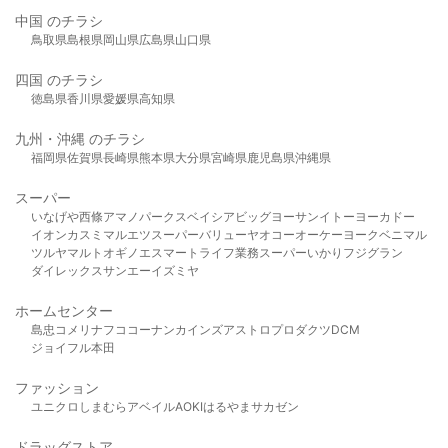
中国 のチラシ
鳥取県
島根県
岡山県
広島県
山口県
四国 のチラシ
徳島県
香川県
愛媛県
高知県
九州・沖縄 のチラシ
福岡県
佐賀県
長崎県
熊本県
大分県
宮崎県
鹿児島県
沖縄県
スーパー
いなげや
西條
アマノパークス
ベイシア
ビッグヨーサン
イトーヨーカドー
イオン
カスミ
マルエツ
スーパーバリュー
ヤオコー
オーケー
ヨークベニマル
ツルヤ
マルト
オギノ
エスマート
ライフ
業務スーパー
いかり
フジグラン
ダイレックス
サンエー
イズミヤ
ホームセンター
島忠
コメリ
ナフコ
コーナン
カインズ
アストロプロダクツ
DCM
ジョイフル本田
ファッション
ユニクロ
しまむら
アベイル
AOKI
はるやま
サカゼン
ドラッグストア