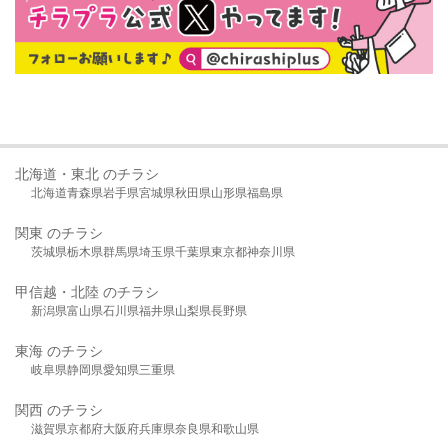
北海道・東北 のチラシ
北海道
青森県
岩手県
宮城県
秋田県
山形県
福島県
関東 のチラシ
茨城県
栃木県
群馬県
埼玉県
千葉県
東京都
神奈川県
甲信越・北陸 のチラシ
新潟県
富山県
石川県
福井県
山梨県
長野県
東海 のチラシ
岐阜県
静岡県
愛知県
三重県
関西 のチラシ
滋賀県
京都府
大阪府
兵庫県
奈良県
和歌山県