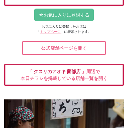
お気に入りに登録したお店は
「
トップページ
」に表示されます。
公式店舗ページを開く
「
クスリのアオキ
薗部店
」周辺で
本日チラシを掲載している店舗一覧を開く